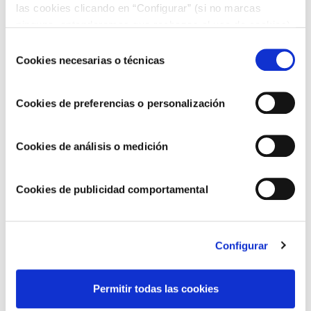
las cookies clicando en “Configurar” (si no marcas
RECETAS CON BERENJENA
ninguna, entenderemos que rechazas el uso de cookies)
u obtener más información en nuestra
POLÍTICA DE
Selección
COOKIES
.
Cookies necesarias o técnicas
de
Rollitos de berenjena con jamón y queso
consentimiento
acompañados de alioli extra suave
Cookies de preferencias o personalización
Cookies de análisis o medición
Cookies de publicidad comportamental
Configurar
RECETAS BARATAS
Permitir todas las cookies