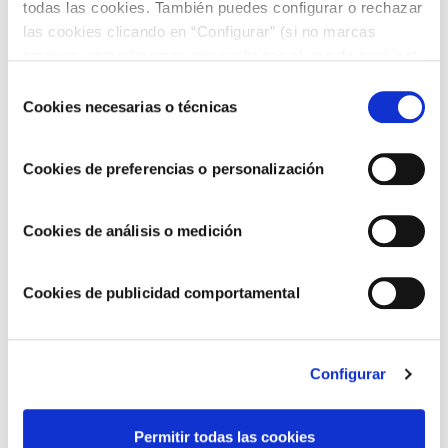
PRIMER MORTERO
todas las cookies. También puedes configurar o rechazar
las cookies clicando en “Configurar” (si no marcas
ninguna, entenderemos que rechazas el uso de cookies)
Cambiamos nuestro envase por el famoso mortero,
u obtener más información en nuestra
POLÍTICA DE
Selección
el cual nos representa y crea una imagen de marca
COOKIES
.
Cookies necesarias o técnicas
de
sólida.
consentimiento
Además, nos introdujimos en Alemania.
Cookies de preferencias o personalización
1998
Cookies de análisis o medición
Cookies de publicidad comportamental
Configurar
Permitir todas las cookies