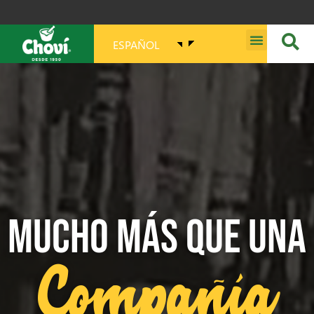
ESPAÑOL
MISIÓN, VISIÓN, PROPÓSITO Y VALORES
MUCHO MÁS QUE UNA
Compañía