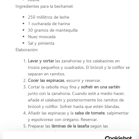
Ingredientes para la bechamel:
250 mililitros de leche
1 cucharada de harina
30 gramos de mantequilla
Nuez moscada
Sal y pimienta
Elaboración:
Lavar y cortar
las zanahorias y los calabacines en
trozos pequeños y cuadrados. El brócoli y la coliflor se
separan en ramitos.
Cocer las espinacas
, escurrir y reservar.
Cortar la cebolla muy fina y
sofreír en una sartén
junto con la zanahoria. Cuando esté a medio hacer,
añade el calabacín y posteriormente los ramitos de
brócoli y coliflor. Sofreír hasta que estén blandas.
Añadir las espinacas y la
salsa de tomate
, salpimentar
y espolvorear con orégano. Reservar.
Preparar las
láminas de la lasaña
según las
instrucciones de su envase.
Preparar la bechamel
: derretir la mantequilla en un