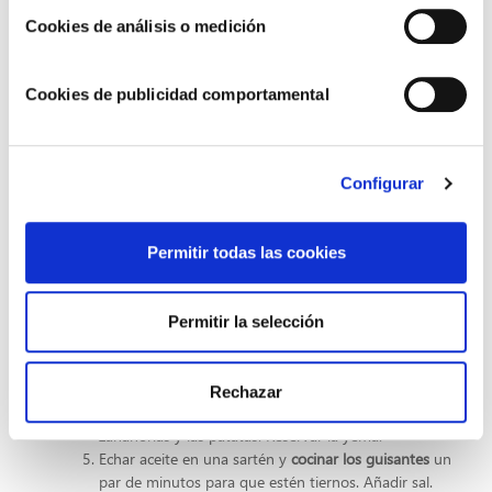
Cookies de análisis o medición
3 patatas medianas
3 zanahorias
2 huevos
Cookies de publicidad comportamental
Aceitunas rellenas
3 cucharadas de guisantes en conserva
2 latas de atún en aceite
Salsa Mayonesa Choví Kids
Configurar
Elaboración:
Hervir agua
en una cazuela. Una vez hierva, meter los
huevos y cocer durante 10 minutos. Reservar.
Permitir todas las cookies
Hervir también en otra cazuela agua con una pizca de
sal e incorporar las patatas con cáscara (lavadas
previamente) y las zanahorias lavadas y peladas.
Permitir la selección
Controlar la cocción hasta que esté en su punto.
Dejar templar
las patatas y las zanahorias, pelar y
cortar en dados.
Rechazar
Pelar los huevos y cortar
del mismo tamaño que las
zanahorias y las patatas. Reservar la yema.
Echar aceite en una sartén y
cocinar los guisantes
un
par de minutos para que estén tiernos. Añadir sal.