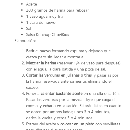
Aceite
200 gramos de harina para rebozar
1 vaso agua muy fría
1 clara de huevo
Sal
Salsa Ketchup ChovíKids
Elaboración:
Batir el huevo
formando espuma y dejando que
crezca pero sin llegar a montarla.
Mezclar la harina
(reservar 1/4 de vaso para después)
con el agua, la clara batida y una pizca de sal.
Cortar las verduras en julianas o tiras
, y pasarlas por
la harina reservada anteriormente, eliminando el
exceso.
Poner a
calentar bastante aceite
en una olla o sartén.
Pasar las verduras por la mezcla, dejar que caiga el
exceso, y echarlo en la sartén. Estarán listas en cuanto
se doren por ambos lados; unos 3 o 4 minutos,
darles la vuelta y otros 3 o 4 minutos.
Extraer del aceite y
colocar en un plato
con servilletas
para eliminar el exceso de aceite.