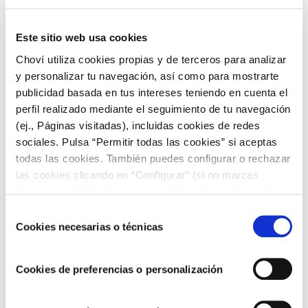
Ketchup
Este sitio web usa cookies
Choví utiliza cookies propias y de terceros para analizar
y personalizar tu navegación, así como para mostrarte
publicidad basada en tus intereses teniendo en cuenta el
perfil realizado mediante el seguimiento de tu navegación
VER TODAS
(ej., Páginas visitadas), incluidas cookies de redes
sociales. Pulsa “Permitir todas las cookies” si aceptas
todas las cookies. También puedes configurar o rechazar
las cookies clicando en “Configurar” (si no marcas
ninguna, entenderemos que rechazas el uso de cookies)
u obtener más información en nuestra
POLÍTICA DE
Selección
COOKIES
.
Cookies necesarias o técnicas
de
consentimiento
Cookies de preferencias o personalización