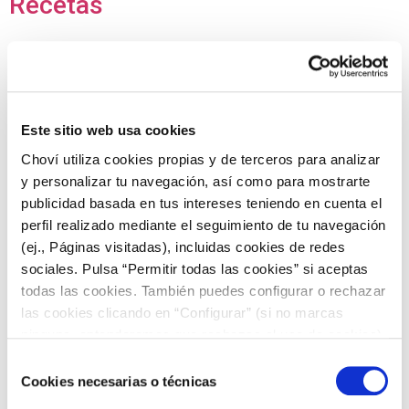
Recetas
Recetas con Alioli
Recetas con Ajonesa
Recetas con Salsa Brava
Este sitio web usa cookies
Recetas con Ketchup
Choví utiliza cookies propias y de terceros para analizar
y personalizar tu navegación, así como para mostrarte
publicidad basada en tus intereses teniendo en cuenta el
Recetas con Salsa César
perfil realizado mediante el seguimiento de tu navegación
Recetas con Salsa Yogur
(ej., Páginas visitadas), incluidas cookies de redes
sociales. Pulsa “Permitir todas las cookies” si aceptas
Recetas con Salsa Barbacoa
todas las cookies. También puedes configurar o rechazar
Recetas con Salsa Miel y Mostaza
las cookies clicando en “Configurar” (si no marcas
ninguna, entenderemos que rechazas el uso de cookies)
u obtener más información en nuestra
POLÍTICA DE
Selección
Recetas con Mayonesa
COOKIES
.
Cookies necesarias o técnicas
de
Ensaladas refrigerado
consentimiento