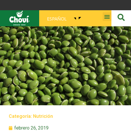
ESPAÑOL
MISIÓN, VISIÓN, PROPÓSITO Y VALORES
Categoría:
Nutrición
febrero 26, 2019