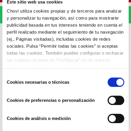
Este sitio web usa cookies
Choví utiliza cookies propias y de terceros para analizar
WhatsApp
y personalizar tu navegación, así como para mostrarte
publicidad basada en tus intereses teniendo en cuenta el
perfil realizado mediante el seguimiento de tu navegación
(ej., Páginas visitadas), incluidas cookies de redes
sociales. Pulsa “Permitir todas las cookies” si aceptas
todas las cookies. También puedes configurar o rechazar
ARTÍCULOS RELACIONADOS
las cookies clicando en “Configurar” (si no marcas
ninguna, entenderemos que rechazas el uso de cookies)
u obtener más información en nuestra
POLÍTICA DE
Selección
COOKIES
.
Cookies necesarias o técnicas
de
consentimiento
Cookies de preferencias o personalización
Cookies de análisis o medición