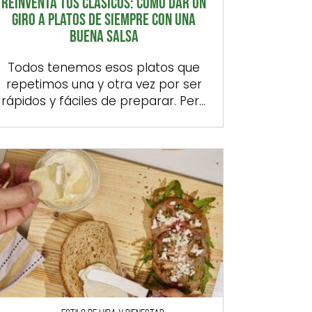
REINVENTA TUS CLÁSICOS: CÓMO DAR UN
GIRO A PLATOS DE SIEMPRE CON UNA
BUENA SALSA
Todos tenemos esos platos que
repetimos una y otra vez por ser
rápidos y fáciles de preparar. Pero
precisamente por eso, por lo
mucho a lo que recurrimos a ellos,
con el tiempo dejan de ilusionarnos
y terminan sabiendo más a rutina
que a comida reconfortante. Algo
que es posible evitar jugando con
salsas que, […]