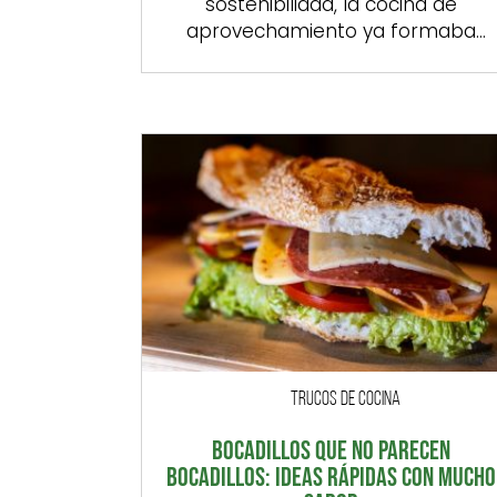
sostenibilidad, la cocina de
aprovechamiento ya formaba
parte del día a día de muchos
hogares. Era una manera sencilla 
sensata de cocinar: mirar lo que
había en casa, aprovechar cada
ingrediente y transformar las
sobras en platos nuevos. No se
tiraba nada. El pan duro se
transformaba […]
TRUCOS DE COCINA
BOCADILLOS QUE NO PARECEN
BOCADILLOS: IDEAS RÁPIDAS CON MUCHO