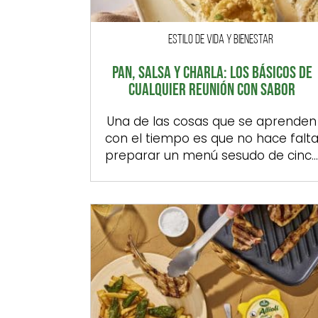
ESTILO DE VIDA Y BIENESTAR
PAN, SALSA Y CHARLA: LOS BÁSICOS DE
CUALQUIER REUNIÓN CON SABOR
Una de las cosas que se aprenden
con el tiempo es que no hace falt
preparar un menú sesudo de cinc
platos ni una lista de ingredientes
interminable para crear un
momento especial. Como buenos
hijos de la cultura mediterránea, no
basta con algo tan sencillo como
un pan recién cortado, una salsa
con carácter […]