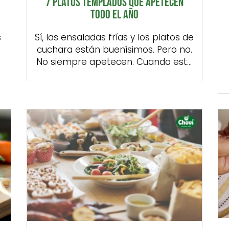
7 PLATOS TEMPLADOS QUE APETECEN
TODO EL AÑO
s
Sí, las ensaladas frías y los platos de
cuchara están buenísimos. Pero no.
No siempre apetecen. Cuando esto
n
ocurre, nada como recurrir a un
l
plato templado. Por suerte, las
recetas templadas son muchas,
s
variadas y perfectas para disfrutar
durante cualquier época del año.
Como vamos a ver a lo largo de las
próximas líneas, hay […]