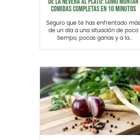
DE LA NEVERA AL PLATO: CÓMO MONTAR
COMIDAS COMPLETAS EN 10 MINUTOS
Seguro que te has enfrentado má
de un día a una situación de poco
tiempo, pocas ganas y a la
sensación de que con lo que hay e
la nevera poco se puede cocinar. E
objetivo de las siguientes líneas es
demostrarte que, con lo que tiene
por casa, puedes montar comidas
rápidas saludables sin […]