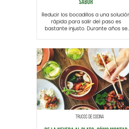
SABOR
Reducir los bocadillos a una solució
rápida para salir del paso es
bastante injusto. Durante años se
les ha asociado con comidas poco
elaboradas, pesadas o pensadas
para quienes no tienen tiempo par
cocinar, cuando la realidad es muy
distinta. Además de ser
tremendamente versátiles, los
bocadillos pueden convertirse en
una comida completa, equilibrada 
[…]
TRUCOS DE COCINA