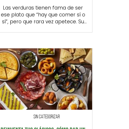
Las verduras tienen fama de ser
ese plato que “hay que comer sí o
sí”, pero que rara vez apetece. Su
mala prensa contrasta no solo con
sus beneficios, sino también con
una realidad palmaria: cuando
están bien tratadas, en su punto, y
se ensalzan con el toque adecuado,
pueden convertirse en uno de los
[…]
SIN CATEGORIZAR