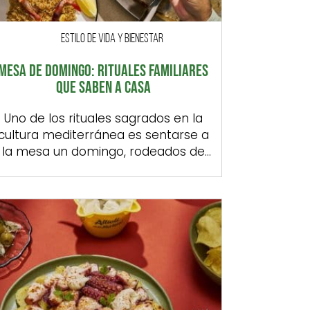
ESTILO DE VIDA Y BIENESTAR
MESA DE DOMINGO: RITUALES FAMILIARES
QUE SABEN A CASA
Uno de los rituales sagrados en la
cultura mediterránea es sentarse a
la mesa un domingo, rodeados de
familia, con el olor de fondo a
paella o una buena carne, mientras
se disfruta de una ensalada recién
aliñada y se charla con unos y otros.
Esa costumbre tan nuestra, tan de
esta parte del mundo, […]