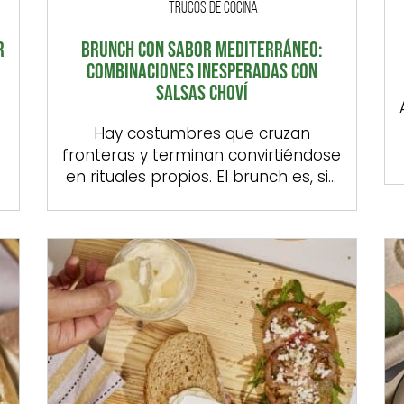
TRUCOS DE COCINA
R
BRUNCH CON SABOR MEDITERRÁNEO:
COMBINACIONES INESPERADAS CON
SALSAS CHOVÍ
o
Hay costumbres que cruzan
fronteras y terminan convirtiéndose
en rituales propios. El brunch es, sin
duda, una de ellas. Importado de la
cultura anglosajona, pero cada vez
más habitual en nuestros fines de
semana, esta mezcla de desayuno
r
tardío y comida ligera se adapta a
la perfección a nuestro ritmo
mediterráneo: sin prisas, con buena
[…]