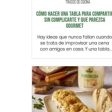
TRUCOS DE COCINA
CÓMO HACER UNA TABLA PARA COMPARTI
SIN COMPLICARTE Y QUE PAREZCA
GOURMET
Hay ideas que nunca fallan cuand
se trata de improvisar una cena
con amigos en casa. Y una tabla
bien montada, con pan crujiente,
algo para untar, ingredientes
sabrosos y un par de salsas que lo
eleven todo, es un claro ejemplo.
Porque no. Para triunfar en cualquie
quedada en casa, no hace falta ni
[…]