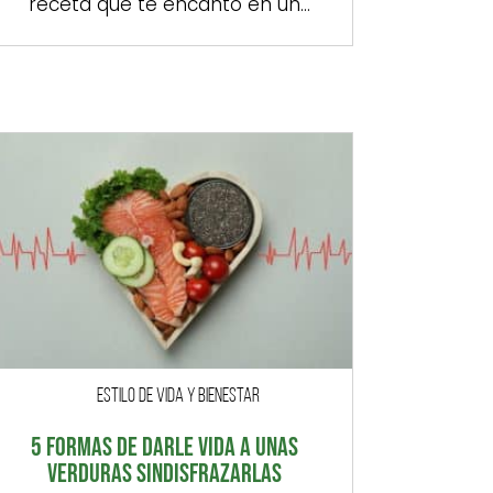
receta que te encantó en un
restaurante y, aunque usas los
mismos ingredientes, no sabe igual.
Falta algo. Muchas veces, lo que lo
cambia todo no son los
ingredientes base, sino esos
pequeños detalles que le dan
personalidad: una salsa que aporta
cremosidad, […]
ESTILO DE VIDA Y BIENESTAR
5 FORMAS DE DARLE VIDA A UNAS
VERDURAS SINDISFRAZARLAS