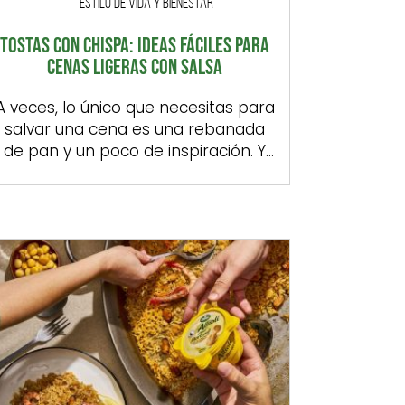
ESTILO DE VIDA Y BIENESTAR
TOSTAS CON CHISPA: IDEAS FÁCILES PARA
CENAS LIGERAS CON SALSA
A veces, lo único que necesitas para
salvar una cena es una rebanada
de pan y un poco de inspiración. Y
es que las tostas tienen ese algo
que nunca falla: se preparan en un
momento, admiten mil
combinaciones y, con el toque justo,
pueden pasar de ser una
elaboración para salir al paso a […]