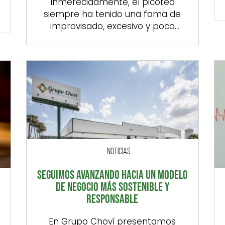
Inmerecidamente, el picoteo
siempre ha tenido una fama de
improvisado, excesivo y poco
y
equilibrado que no le hace justicia.
En parte, porque la mayoría de
estas cenas acaban resolviéndose
con una mezcla de snacks rápidos
que llenan poco, resultan pesados y
dejan esa sensación tan poco
gratificante de haber comido
“regular”. Pero esto no tiene […]
NOTICIAS
SEGUIMOS AVANZANDO HACIA UN MODELO
DE NEGOCIO MÁS SOSTENIBLE Y
RESPONSABLE
En Grupo Choví presentamos