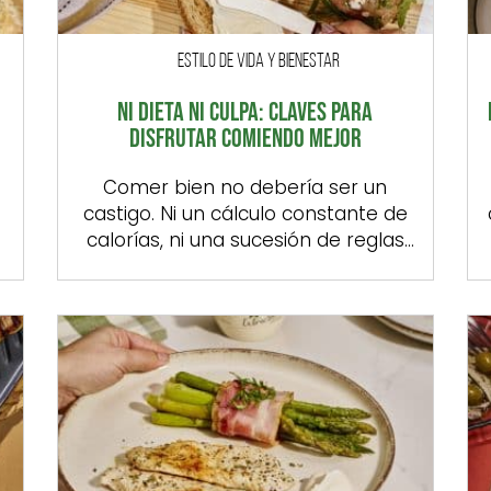
ESTILO DE VIDA Y BIENESTAR
NI DIETA NI CULPA: CLAVES PARA
DISFRUTAR COMIENDO MEJOR
Comer bien no debería ser un
a
castigo. Ni un cálculo constante de
o
calorías, ni una sucesión de reglas
imposibles, ni, mucho menos, una
fuente de culpa. Porque, como
recuerdan los nutricionistas, cuidar
s
tu alimentación no va de prohibir,
sino de elegir con sentido. De
comer con gusto. De encontrar un
punto de equilibrio entre lo […]