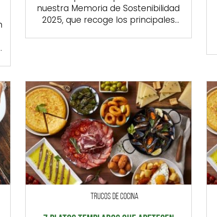
nuestra Memoria de Sostenibilidad
2025, que recoge los principales
n
avances logrados durante el último
año y refleja nuestro compromiso
continuo con un crecimiento
responsable, sostenible y alineado
con las expectativas de nuestros
a
grupos de interés. Este informe
muestra cómo seguimos
integrando la sostenibilidad en
nuestra estrategia empresarial,
impulsando iniciativas que generan
y
un […]
TRUCOS DE COCINA