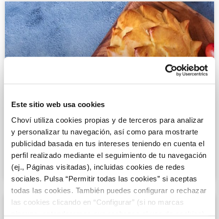
Este sitio web usa cookies
RECETAS CON CARNE PICADA
Choví utiliza cookies propias y de terceros para analizar
y personalizar tu navegación, así como para mostrarte
Empanada de carne con salsa de tomate
publicidad basada en tus intereses teniendo en cuenta el
perfil realizado mediante el seguimiento de tu navegación
natural
(ej., Páginas visitadas), incluidas cookies de redes
sociales. Pulsa “Permitir todas las cookies” si aceptas
todas las cookies. También puedes configurar o rechazar
las cookies clicando en “Configurar” (si no marcas
ninguna, entenderemos que rechazas el uso de cookies)