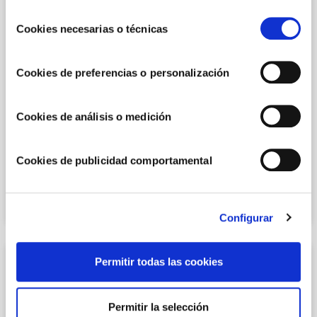
u obtener más información en nuestra
POLÍTICA DE
Selección
COOKIES
.
Cookies necesarias o técnicas
de
consentimiento
Cookies de preferencias o personalización
Cookies de análisis o medición
RECETAS AL HORNO
Cookies de publicidad comportamental
Zanahorias al horno con guacamole
cocinadas como un chef gourmet
Configurar
Permitir todas las cookies
Permitir la selección