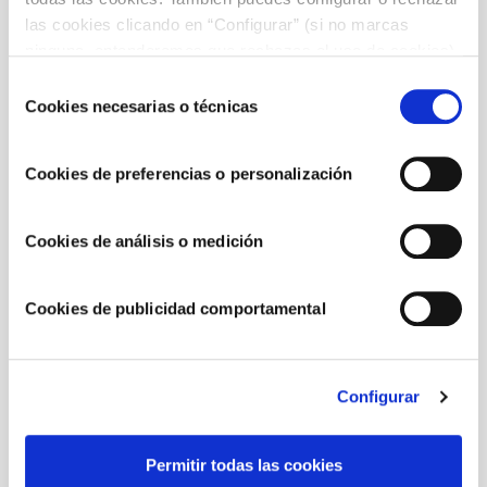
las cookies clicando en “Configurar” (si no marcas
ninguna, entenderemos que rechazas el uso de cookies)
u obtener más información en nuestra
POLÍTICA DE
Selección
COOKIES
.
Cookies necesarias o técnicas
de
consentimiento
Cookies de preferencias o personalización
Cookies de análisis o medición
MAYONESA
Cookies de publicidad comportamental
Receta de chicharrones con mayonesa
al estilo gaditano
Configurar
Permitir todas las cookies