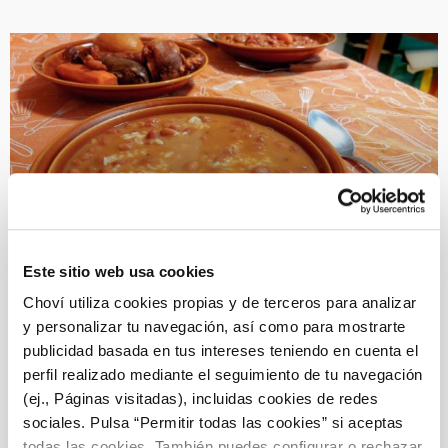
ALIOLI
Este sitio web usa cookies
Choví utiliza cookies propias y de terceros para analizar
y personalizar tu navegación, así como para mostrarte
Arroz con habichuelas: auténtica
publicidad basada en tus intereses teniendo en cuenta el
receta murciana
perfil realizado mediante el seguimiento de tu navegación
(ej., Páginas visitadas), incluidas cookies de redes
sociales. Pulsa “Permitir todas las cookies” si aceptas
todas las cookies. También puedes configurar o rechazar