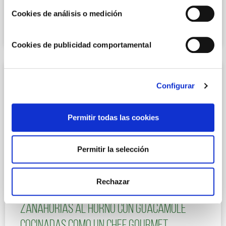
Empanada de carne con salsa de tomate
Cookies de análisis o medición
natural
Cookies de publicidad comportamental
Configurar
Permitir todas las cookies
Permitir la selección
RECETAS AL HORNO
Rechazar
Zanahorias al horno con guacamole
cocinadas como un chef gourmet