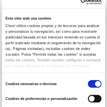
Este sitio web usa cookies
Choví utiliza cookies propias y de terceros para analizar
ÚLTIMAS RECETAS
y personalizar tu navegación, así como para mostrarte
publicidad basada en tus intereses teniendo en cuenta el
perfil realizado mediante el seguimiento de tu navegación
(ej., Páginas visitadas), incluidas cookies de redes
sociales. Pulsa “Permitir todas las cookies” si aceptas
todas las cookies. También puedes configurar o rechazar
las cookies clicando en “Configurar” (si no marcas
ninguna, entenderemos que rechazas el uso de cookies)
u obtener más información en nuestra
POLÍTICA DE
Selección
COOKIES
.
Cookies necesarias o técnicas
de
consentimiento
RECETAS CON CARNE PICADA
Cookies de preferencias o personalización