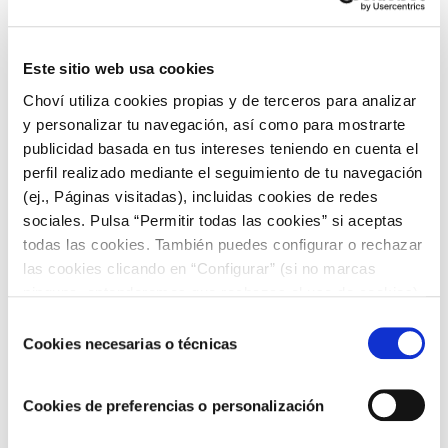
sal.
Pescado al horno con hierbas y limón
: Filetes de
pescado (como
lubina
,
dorada
o salmón)
Este sitio web usa cookies
sazonados con hierbas mediterráneas como romero,
tomillo y orégano, y horneados con rodajas de limón.
Choví utiliza cookies propias y de terceros para analizar
Esto complementado con nuestro
y personalizar tu navegación, así como para mostrarte
alioli extra suave
queda de rechupete.
publicidad basada en tus intereses teniendo en cuenta el
Hummus:
Una pasta a base de puré de garbanzos,
perfil realizado mediante el seguimiento de tu navegación
tahini
(pasta de sésamo), ajo, jugo de limón y
(ej., Páginas visitadas), incluidas cookies de redes
aceite de oliva, servida como un dip con pan de pita o
sociales. Pulsa “Permitir todas las cookies” si aceptas
vegetales.
todas las cookies. También puedes configurar o rechazar
Moussaka:
Un plato griego similar a lasaña, hecho
las cookies clicando en “Configurar” (si no marcas
con capas de berenjena, carne picada (generalmente
ninguna, entenderemos que rechazas el uso de cookies)
cordero), tomate y una salsa bechamel cremosa.
u obtener más información en nuestra
POLÍTICA DE
Prueba nuestra
receta de musaka con Alioli
.
Selección
COOKIES
.
Estas recetas adicionales te permitirán disfrutar de más
Cookies necesarias o técnicas
de
variedad y sabores característicos de la dieta mediterránea.
consentimiento
¡Espero que las disfrutes!
Cookies de preferencias o personalización