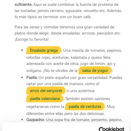
suficiente.
Aquí se suele combinar la fuente de proteína de
las tostadas: jamón serrano, aguacate, revuelto etc. Además,
lo más típico es terminar con un buen café.
Para las cenas y comidas tenemos una gran variedad de
platos donde elegir, desde ensaladas, arroces, pescados etc.
¡Escoge tu favorita!
Ensalada griega
: Una mezcla de tomates, pepinos,
cebollas rojas, aceitunas, kalamata y queso feta,
aderezada con aceite de oliva, jugo de limón, ajo y
orégano. ¡No te olvides de la
salsa de yogur
!
Paella:
Un plato español con gran versatilidad. Puedes
optar por una paella de marisco, como el
arroz del senyoret
o una auténtica
paella valenciana
. También existen opciones
vegetarianas como la
paella de verduras
. Muy
diferentes entre ellas pero las dos deliciosas.
Gazpacho
: Una sopa fría de tomate, pimiento, pepino,
cebolla y ajo, sazonada con aceite de oliva, vinagre y