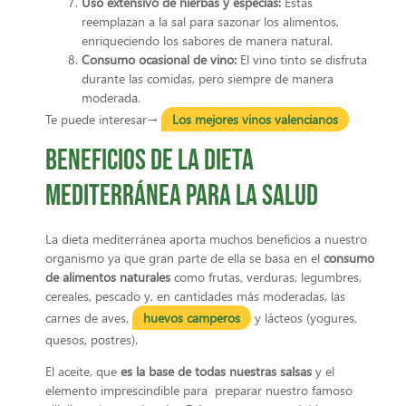
Uso extensivo de hierbas y especias:
Estas
reemplazan a la sal para sazonar los alimentos,
enriqueciendo los sabores de manera natural.
Consumo ocasional de vino:
El vino tinto se disfruta
durante las comidas, pero siempre de manera
moderada.
Te puede interesar→
Los mejores vinos valencianos
Beneficios de la dieta
mediterránea para la salud
La dieta mediterránea aporta muchos beneficios a nuestro
organismo ya que gran parte de ella se basa en el
consumo
de alimentos naturales
como frutas, verduras, legumbres,
cereales, pescado y, en cantidades más moderadas, las
carnes de aves,
huevos camperos
y lácteos (yogures,
quesos, postres).
El aceite, que
es la base de todas nuestras salsas
y el
elemento imprescindible para preparar nuestro famoso