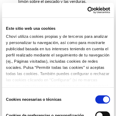
limón sobre el pescado y las verduras.
Hornea durante 25-30 minutos
,
aproximadamente. Asegúrate de que
las verduras
estén tiernas y el pescado hecho
completamente.
Este sitio web usa cookies
Una vez que la lubina esté lista, retira del horno y
Choví utiliza cookies propias y de terceros para analizar
sírvela con un poco de Alioli Extra Suave en cada
y personalizar tu navegación, así como para mostrarte
plato.
publicidad basada en tus intereses teniendo en cuenta el
perfil realizado mediante el seguimiento de tu navegación
(ej., Páginas visitadas), incluidas cookies de redes
Receta de lubina al horno:
sociales. Pulsa “Permitir todas las cookies” si aceptas
todas las cookies. También puedes configurar o rechazar
otras opciones
las cookies clicando en “Configurar” (si no marcas
ninguna, entenderemos que rechazas el uso de cookies)
Además de las opciones presentadas de receta de
u obtener más información en nuestra
POLÍTICA DE
Selección
lubina al horno con guarnición, queremos mencionar
COOKIES
.
Cookies necesarias o técnicas
de
también estas otras alternativas:
consentimiento
Filetes de lubina al horno.
Esta opción requiere
Cookies de preferencias o personalización