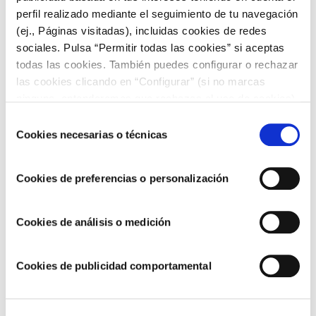
perfil realizado mediante el seguimiento de tu navegación
(ej., Páginas visitadas), incluidas cookies de redes
sociales. Pulsa “Permitir todas las cookies” si aceptas
todas las cookies. También puedes configurar o rechazar
las cookies clicando en “Configurar” (si no marcas
ninguna, entenderemos que rechazas el uso de cookies)
u obtener más información en nuestra
POLÍTICA DE
Selección
COOKIES
.
Cookies necesarias o técnicas
de
consentimiento
Cookies de preferencias o personalización
ENTRANTES PARA NAVIDAD
Cookies de análisis o medición
Conos rellenos de Surimi
Cookies de publicidad comportamental