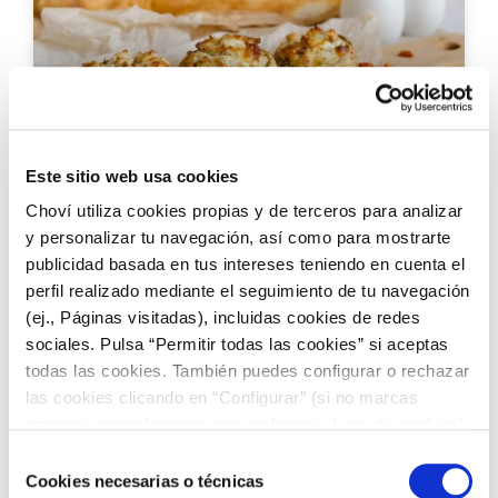
RECETAS CON ALIOLI
Este sitio web usa cookies
Choví utiliza cookies propias y de terceros para analizar
y personalizar tu navegación, así como para mostrarte
Champiñones rellenos con alioli
publicidad basada en tus intereses teniendo en cuenta el
perfil realizado mediante el seguimiento de tu navegación
(ej., Páginas visitadas), incluidas cookies de redes
sociales. Pulsa “Permitir todas las cookies” si aceptas
todas las cookies. También puedes configurar o rechazar
las cookies clicando en “Configurar” (si no marcas
ninguna, entenderemos que rechazas el uso de cookies)
u obtener más información en nuestra
POLÍTICA DE
Selección
COOKIES
.
Cookies necesarias o técnicas
de