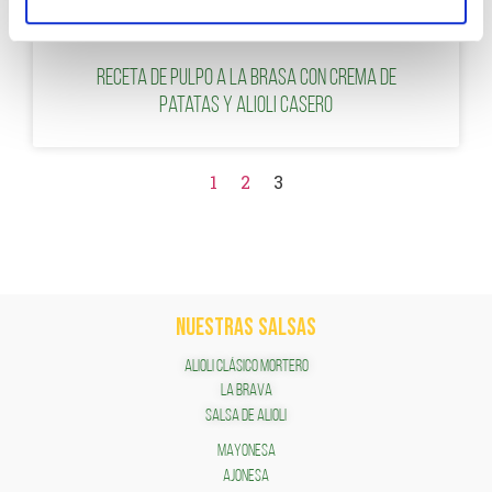
Receta de Pulpo a la Brasa con crema de
patatas y alioli casero
1
2
3
NUESTRAS SALSAS
ALIOLI CLÁSICO MORTERO
LA BRAVA
SALSA DE ALIOLI
MAYONESA
AJONESA