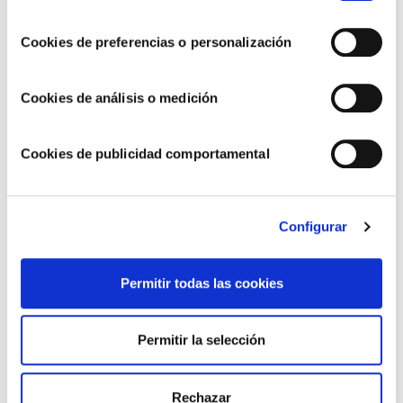
consentimiento
Cookies de preferencias o personalización
RECETAS CON ALIOLI
Cookies de análisis o medición
Patatas Hasselback con un toque de alioli
¡Receta fácil!
Cookies de publicidad comportamental
Configurar
Permitir todas las cookies
Permitir la selección
Rechazar
RECETAS CON ALIOLI