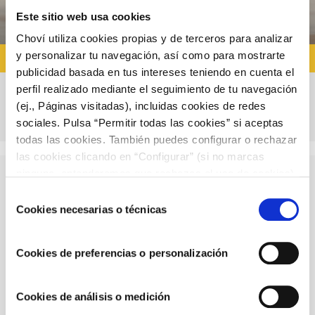
Este sitio web usa cookies
Choví utiliza cookies propias y de terceros para analizar
y personalizar tu navegación, así como para mostrarte
RECETAS CON ALIOLI
publicidad basada en tus intereses teniendo en cuenta el
perfil realizado mediante el seguimiento de tu navegación
(ej., Páginas visitadas), incluidas cookies de redes
Trucos para hacer Alioli en la Thermomix
sociales. Pulsa “Permitir todas las cookies” si aceptas
todas las cookies. También puedes configurar o rechazar
las cookies clicando en “Configurar” (si no marcas
ninguna, entenderemos que rechazas el uso de cookies)
u obtener más información en nuestra
POLÍTICA DE
Selección
Descubre más recetas
COOKIES
.
Cookies necesarias o técnicas
de
consentimiento
Cookies de preferencias o personalización
Cookies de análisis o medición