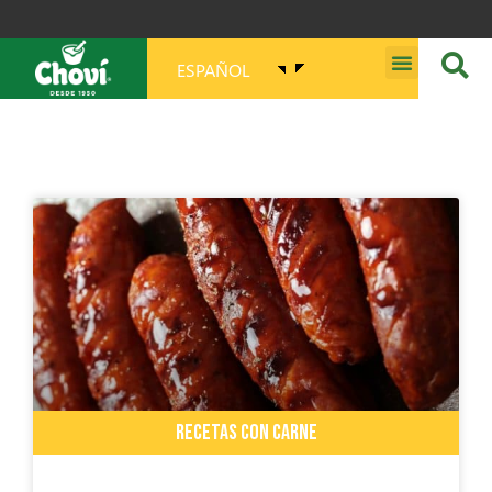
ESPAÑOL
MISIÓN, VISIÓN, PROPÓSITO Y VALORES
RECETAS CON CARNE