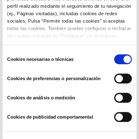
perfil realizado mediante el seguimiento de tu navegación
(ej., Páginas visitadas), incluidas cookies de redes
sociales. Pulsa “Permitir todas las cookies” si aceptas
todas las cookies. También puedes configurar o rechazar
las cookies clicando en “Configurar” (si no marcas
ninguna, entenderemos que rechazas el uso de cookies)
u obtener más información en nuestra
POLÍTICA DE
Selección
COOKIES
.
Cookies necesarias o técnicas
de
consentimiento
Cookies de preferencias o personalización
RECETAS CON CARNE
Cookies de análisis o medición
Receta de Chupa Chups de Pollo con Salsa BBQ y
queso
Cookies de publicidad comportamental