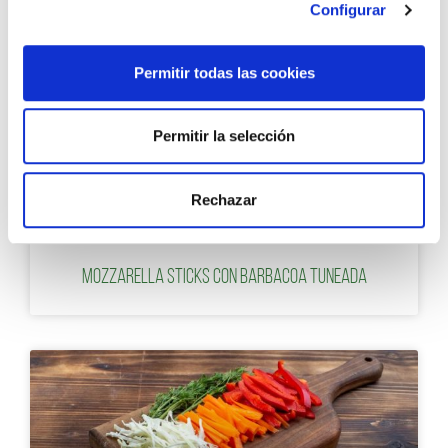
Configurar
Permitir todas las cookies
Permitir la selección
Rechazar
RECETAS CON SALSA BARBACOA
Mozzarella Sticks con Barbacoa Tuneada