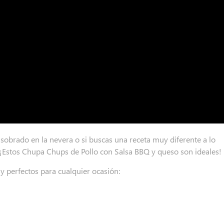
 sobrado en la nevera o si buscas una receta muy diferente a lo
 ¡Estos Chupa Chups de Pollo con Salsa BBQ y queso son ideales!
y perfectos para cualquier ocasión: