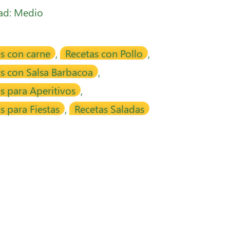
tad: Medio
s con carne
,
Recetas con Pollo
,
s con Salsa Barbacoa
,
s para Aperitivos
,
s para Fiestas
,
Recetas Saladas