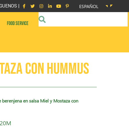
GUENOS |
ESPAÑOL
FOOD SERVICE
staza con hummus
 berenjena en salsa Miel y Mostaza con
 20M