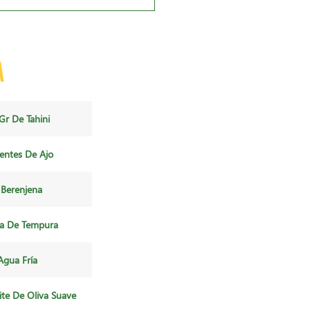
a
Gr De Tahini
entes De Ajo
 Berenjena
na De Tempura
Agua Fría
ite De Oliva Suave