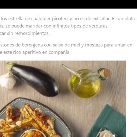
s estrella de cualquier picoteo, y no es de extrañar. Es un plato
s, se puede maridar con infinitos tipos de verduras,
icar sin remordimientos.
astones de berenjena con salsa de miel y mostaza para untar en
 este rico aperitivo en compañía.