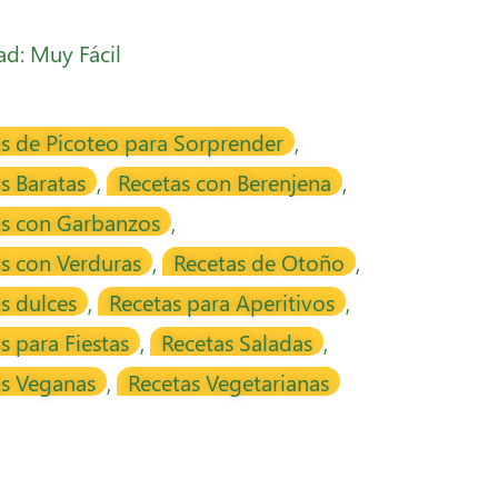
tad: Muy Fácil
s de Picoteo para Sorprender
,
s Baratas
,
Recetas con Berenjena
,
as con Garbanzos
,
s con Verduras
,
Recetas de Otoño
,
s dulces
,
Recetas para Aperitivos
,
s para Fiestas
,
Recetas Saladas
,
as Veganas
,
Recetas Vegetarianas