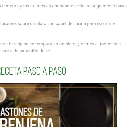
a tempura y los freímos en abundante aceite a fuego medio hasta
olocamos sobre un plato con papel de cocina para escurrir el
 de berenjena en tempura en un plato, y damos el toque final
n poco de pimentón dulce.
receta paso a paso