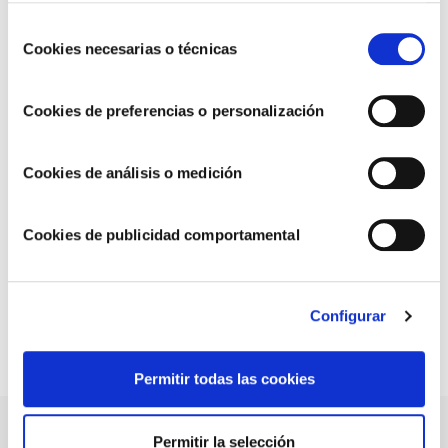
u obtener más información en nuestra
POLÍTICA DE
Selección
COOKIES
.
Cookies necesarias o técnicas
de
consentimiento
Cookies de preferencias o personalización
RECETAS PARA APERITIVOS
Cookies de análisis o medición
Las mejores patatas deluxe
Cookies de publicidad comportamental
1
2
3
Configurar
Permitir todas las cookies
NUESTRAS SALSAS
Permitir la selección