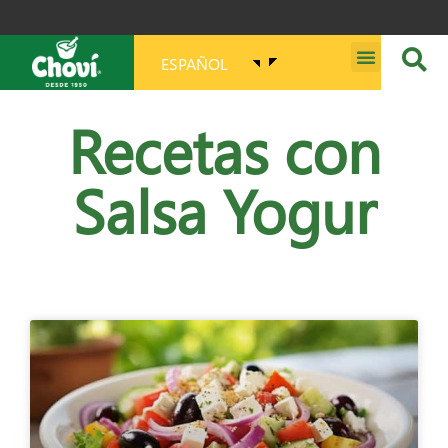
ESPAÑOL
MISIÓN, VISIÓN, PROPÓSITO Y VALORES
Recetas con
Salsa Yogur