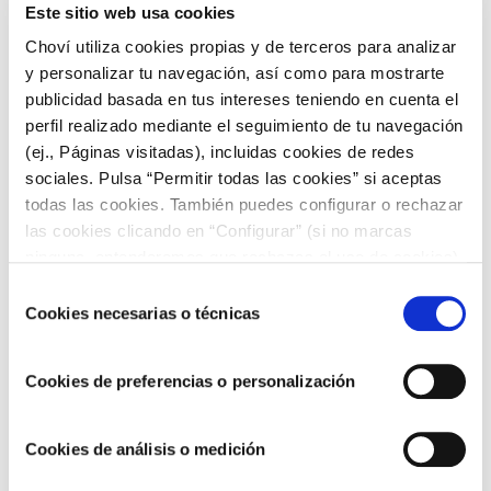
Este sitio web usa cookies
Choví utiliza cookies propias y de terceros para analizar
y personalizar tu navegación, así como para mostrarte
publicidad basada en tus intereses teniendo en cuenta el
RECETAS CON SALSA YOGUR
perfil realizado mediante el seguimiento de tu navegación
(ej., Páginas visitadas), incluidas cookies de redes
sociales. Pulsa “Permitir todas las cookies” si aceptas
Tacos de cordero con verduritas encurtidas y
todas las cookies. También puedes configurar o rechazar
salsa de yogur
las cookies clicando en “Configurar” (si no marcas
ninguna, entenderemos que rechazas el uso de cookies)
u obtener más información en nuestra
POLÍTICA DE
Selección
COOKIES
.
Cookies necesarias o técnicas
de
consentimiento
Cookies de preferencias o personalización
Cookies de análisis o medición