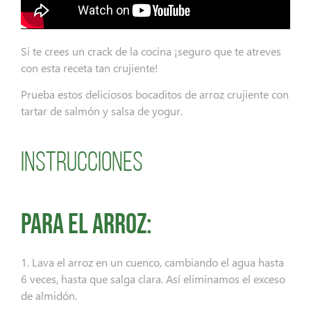
Si te crees un crack de la cocina ¡seguro que te atreves
con esta receta tan crujiente!
Prueba estos deliciosos bocaditos de arroz crujiente con
tartar de salmón y salsa de yogur.
Instrucciones
Para el arroz:
1. Lava el arroz en un cuenco, cambiando el agua hasta
6 veces, hasta que salga clara. Así eliminamos el exceso
de almidón.