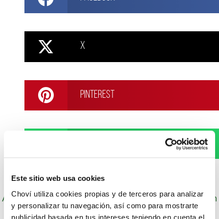
X
Pinterest
WhatsApp
Este sitio web usa cookies
Choví utiliza cookies propias y de terceros para analizar
Autor: Cocineros de Choví, expertos en recetas con
y personalizar tu navegación, así como para mostrarte
salsas para el disfrute.
publicidad basada en tus intereses teniendo en cuenta el