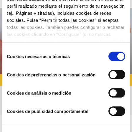
perfil realizado mediante el seguimiento de tu navegación
(ej., Páginas visitadas), incluidas cookies de redes
sociales. Pulsa “Permitir todas las cookies” si aceptas
todas las cookies. También puedes configurar o rechazar
las cookies clicando en “Configurar” (si no marcas
ninguna, entenderemos que rechazas el uso de cookies)
u obtener más información en nuestra
POLÍTICA DE
Selección
COOKIES
.
Cookies necesarias o técnicas
de
consentimiento
Cookies de preferencias o personalización
RECETAS CON SALSA BRAVA
Cookies de análisis o medición
Pechuga de pollo en salsa brava de mango
Cookies de publicidad comportamental