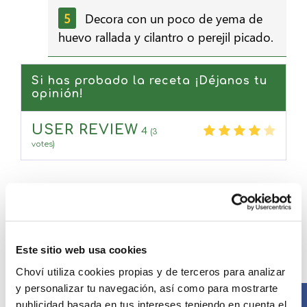
Decora con un poco de yema de
huevo rallada y cilantro o perejil picado.
Si has probado la receta ¡Déjanos tu
opinión!
USER REVIEW
4
(
3
votes)
Compártelo ahora
Este sitio web usa cookies
Choví utiliza cookies propias y de terceros para analizar
y personalizar tu navegación, así como para mostrarte
Facebook
publicidad basada en tus intereses teniendo en cuenta el