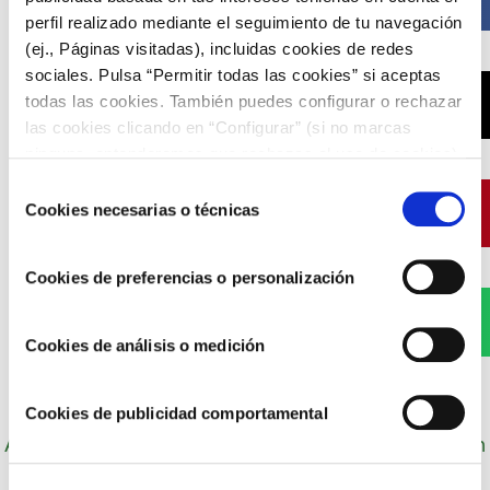
perfil realizado mediante el seguimiento de tu navegación
(ej., Páginas visitadas), incluidas cookies de redes
sociales. Pulsa “Permitir todas las cookies” si aceptas
todas las cookies. También puedes configurar o rechazar
X
las cookies clicando en “Configurar” (si no marcas
ninguna, entenderemos que rechazas el uso de cookies)
u obtener más información en nuestra
POLÍTICA DE
Selección
COOKIES
.
Cookies necesarias o técnicas
Pinterest
de
consentimiento
Cookies de preferencias o personalización
WhatsApp
Cookies de análisis o medición
Cookies de publicidad comportamental
Autor: Cocineros de Choví, expertos en recetas con
salsas para el disfrute.