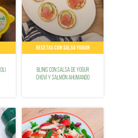
RECETAS CON SALSA YOGUR
oli
Blinis con Salsa de Yogur
Choví y Salmón Ahumando