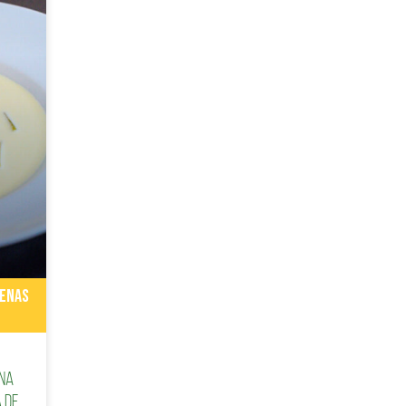
CENAS
una
 de