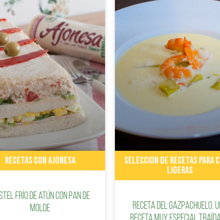
RECETAS CON AJONESA
SELECCION DE RECETAS PARA 
LIGERAS
stel frío de atún con pan de
Receta del gazpachuelo, 
molde
receta muy especial traída