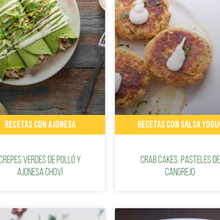
RECETAS CON AJONESA
RECETAS CON SALSA YOGU
Crepes verdes de pollo y
Crab cakes, pasteles de
Ajonesa Choví
cangrejo