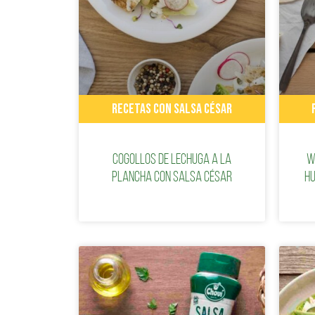
RECETAS CON SALSA CÉSAR
Cogollos de lechuga a la
W
plancha con Salsa César
hu