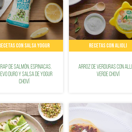
RECETAS CON SALSA YOGUR
RECETAS CON ALIOLI
rap de salmón, espinacas,
Arroz de verduras con Alli
evo duro y Salsa de Yogur
verde Choví
Choví