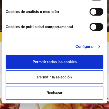
Cookies de análisis o medición
Cookies de publicidad comportamental
RECETAS CON ALIOLI
Configurar
Bacalao con Allioli Choví y parmentier de
Permitir todas las cookies
tomates secos
Permitir la selección
Rechazar