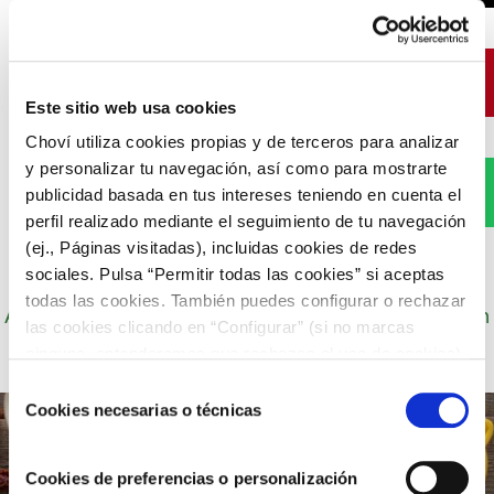
Pinterest
Este sitio web usa cookies
Choví utiliza cookies propias y de terceros para analizar
y personalizar tu navegación, así como para mostrarte
WhatsApp
publicidad basada en tus intereses teniendo en cuenta el
perfil realizado mediante el seguimiento de tu navegación
(ej., Páginas visitadas), incluidas cookies de redes
sociales. Pulsa “Permitir todas las cookies” si aceptas
todas las cookies. También puedes configurar o rechazar
Autor: Cocineros de Choví, expertos en recetas con
las cookies clicando en “Configurar” (si no marcas
salsas para el disfrute.
ninguna, entenderemos que rechazas el uso de cookies)
u obtener más información en nuestra
POLÍTICA DE
Selección
COOKIES
.
Cookies necesarias o técnicas
de
consentimiento
Cookies de preferencias o personalización