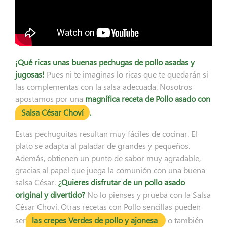
¡Qué ricas unas buenas pechugas de pollo asadas y
jugosas!
Pues ni te imaginas lo ricas que te quedarán si
las complementas con la salsa adecuada. Nosotros
apostamos por una
magnífica receta de Pollo asado con
Salsa César Choví
.
Estas pechuguitas resultan muy fáciles de cocinar. El
plato se adapta al paladar de grandes y pequeños.
Además, obtienen un punto de sabor muy agradable,
gracias al papel que juega la comunión con una buena
salsa César.
¿Quieres disfrutar de un pollo asado
original y divertido?
No lo pienses y prueba con la Salsa
César Choví. Otras recetas con Pollo sencillas pueden
ser
las crepes Verdes de pollo y ajonesa
o también