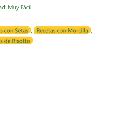
tad: Muy Fácil
s con Setas
,
Recetas con Morcilla
,
s de Risotto