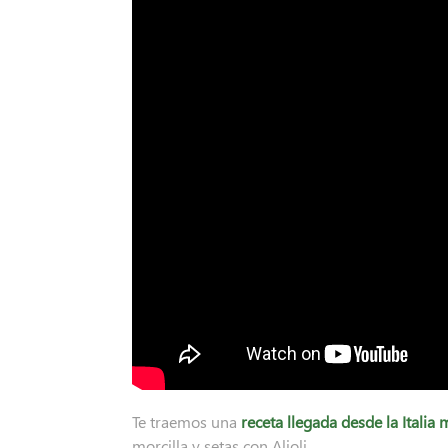
Te traemos una
receta llegada desde la Italia
morcilla y setas con Alioli.