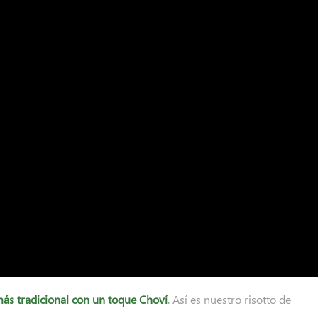
 más tradicional con un toque Choví
. Así es nuestro risotto de