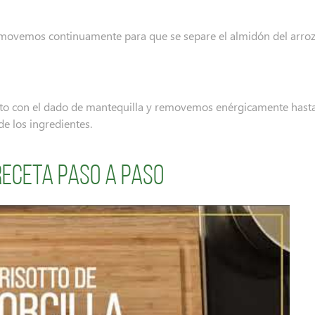
movemos continuamente para que se separe el almidón del arro
to con el dado de mantequilla y removemos enérgicamente hast
de los ingredientes.
receta paso a paso