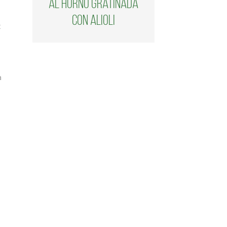
al horno gratinada
con alioli
z
a