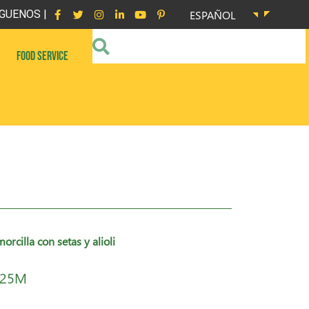
GUENOS |
ESPAÑOL
FOOD SERVICE
orcilla con setas y alioli
 25M