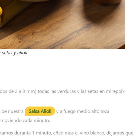
setas y alioli
ados de 2 a 3 mm) todas las verduras y las setas en mirepoix
a
de nuestra
Salsa Alioli
y a fuego medio alto toca
emoviendo cada minuto.
tamos durante 1 minuto, añadimos el vino blanco, dejamos que