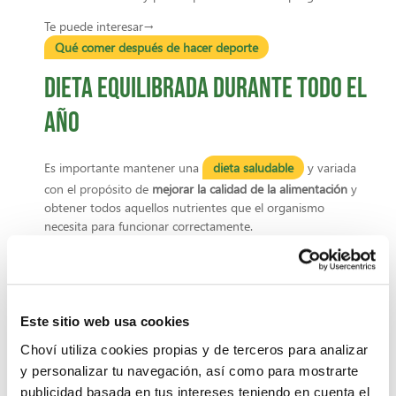
Te puede interesar→
Qué comer después de hacer deporte
Dieta equilibrada durante todo el
año
Es importante mantener una
dieta saludable
y variada
con el propósito de
mejorar la calidad de la alimentación
y
obtener todos aquellos nutrientes que el organismo
necesita para funcionar correctamente.
Se puede incorporar en cada comida y cena algo de
carbohidratos
como: el arroz, la pasta, las legumbres, la
patata o el pan.
Este sitio web usa cookies
También deberás añadir
fuentes de proteína
como: la
Choví utiliza cookies propias y de terceros para analizar
carne, el pescado, el marisco o el huevo; y verduras u
y personalizar tu navegación, así como para mostrarte
hortalizas, ya sean cocinadas o crudas.
publicidad basada en tus intereses teniendo en cuenta el