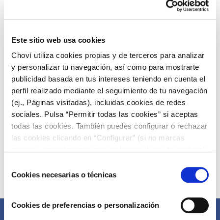
Este sitio web usa cookies
Choví utiliza cookies propias y de terceros para analizar
y personalizar tu navegación, así como para mostrarte
publicidad basada en tus intereses teniendo en cuenta el
perfil realizado mediante el seguimiento de tu navegación
(ej., Páginas visitadas), incluidas cookies de redes
sociales. Pulsa “Permitir todas las cookies” si aceptas
todas las cookies. También puedes configurar o rechazar
las cookies clicando en “Configurar” (si no marcas
ninguna, entenderemos que rechazas el uso de cookies)
u obtener más información en nuestra
POLÍTICA DE
Selección
COOKIES
.
Cookies necesarias o técnicas
de
Compártelo ahora
consentimiento
Cookies de preferencias o personalización
Facebook