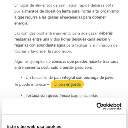
En lugar de alimentos de asimilación rápida deberás optar
por
alimentos de digestión lenta para incitar a tu organismo
a que recurra a las grasas almacenadas para obtener
energía.
Las comidas post entrenamiento para adelgazar
deberás
realizarlas entre una y dos horas después cada sesión y
regarlas con abundante agua
para facilitar la eliminación de
toxinas y favorecer la sudoración.
Algunos ejemplos de
comidas que puedes hacerte tras cada
entrenamiento destinado a perder peso son:
Un bocadillo de
pan integral con pechuga de pavo
.
Te puede interesar→
El pan engorda
Tostada con queso fresco
bajo en calorías.
Un vaso de
leche desnatada
con unos pocos
frutos secos
.
Un vaso de leche con
copos de avena
.
Un
yogur desnatado
con trocitos de fruta natural.
Este sitio web usa cookies
Un vaso de
zumo de manzana.