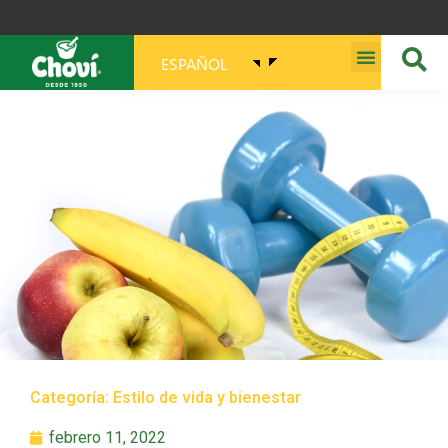
ESPAÑOL
MISIÓN, VISIÓN, PROPÓSITO Y VALORES
Categoría:
Estilo de vida y bienestar
febrero 11, 2022