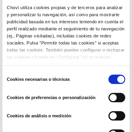
Estos son solo algunos ejemplos de
ideas rápidas y sencillas
Choví utiliza cookies propias y de terceros para analizar
de preparar para después de cada entrenamiento.
y personalizar tu navegación, así como para mostrarte
Si quieres saber cuáles son los mejores alimentos para
publicidad basada en tus intereses teniendo en cuenta el
comer tras cada sesión para tu caso concreto
te
perfil realizado mediante el seguimiento de tu navegación
recomendamos que visites un médico nutricionista
.
(ej., Páginas visitadas), incluidas cookies de redes
sociales. Pulsa “Permitir todas las cookies” si aceptas
Y es que, nada mejor que la ayuda de un profesional
todas las cookies. También puedes configurar o rechazar
especializado en alimentación deportiva para que, teniendo
en cuenta tus características físicas, el tipo de trabajo físico
las cookies clicando en “Configurar” (si no marcas
que haces y tus objetivos, sepas
qué alimentos son los que
ninguna, entenderemos que rechazas el uso de cookies)
más te convienen en cada momento.
u obtener más información en nuestra
POLÍTICA DE
Selección
COOKIES
.
Cookies necesarias o técnicas
de
consentimiento
Cookies de preferencias o personalización
Cookies de análisis o medición