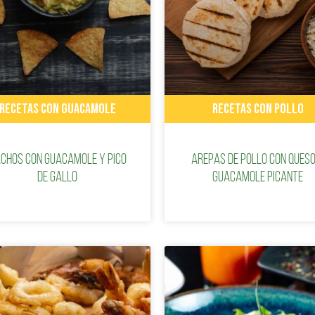
RECETAS CON GUACAMOLE
RECETAS CON POLLO
chos con guacamole y pico
Arepas de pollo con queso
de gallo
guacamole picante