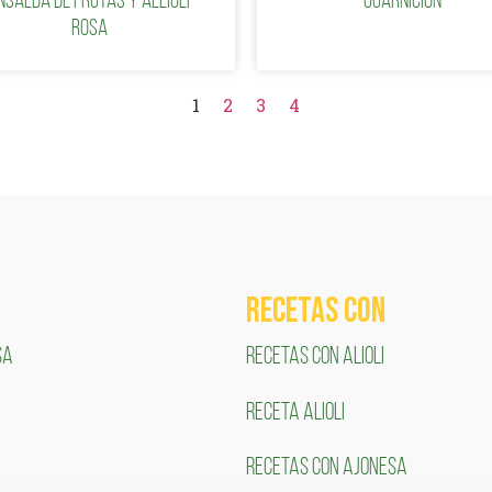
nsalda de frutas y Allioli
guarnición
rosa
1
2
3
4
RECETAS COn
SA
RECETAS CON ALIOLI
RECETA ALIOLI
RECETAS CON AJONESA