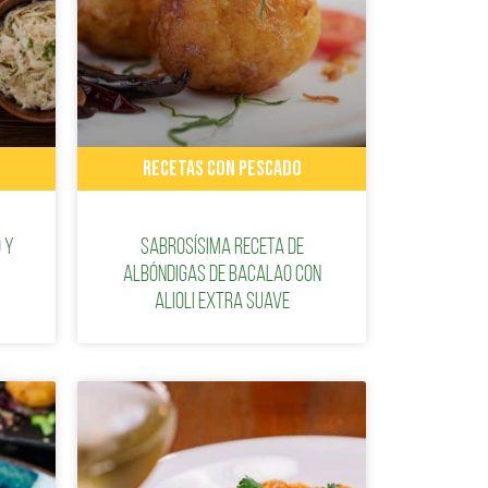
RECETAS CON PESCADO
 y
Sabrosísima receta de
albóndigas de bacalao con
alioli extra suave