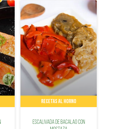
RECETAS AL HORNO
n
Escalivada de bacalao con