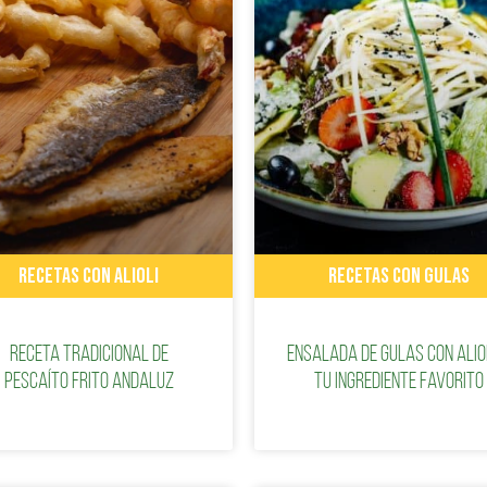
RECETAS CON ALIOLI
RECETAS CON GULAS
Receta tradicional de
Ensalada de gulas con alio
pescaíto frito andaluz
tu ingrediente favorito