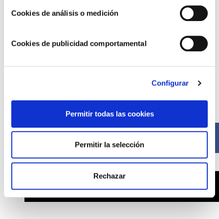
USER REVIEW
Cookies de análisis o medición
0
(
0
votes)
Cookies de publicidad comportamental
Configurar
Compártelo ahora
Permitir todas las cookies
Facebook
Permitir la selección
Rechazar
X