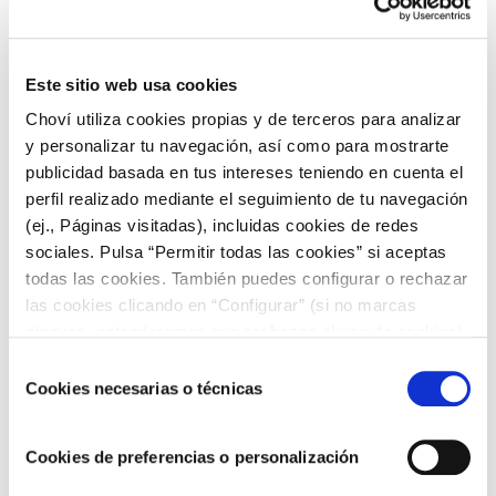
finas y 50 gramos de frijoles refritos. Añade
ambos ingredientes sobre los nachos en la
bandeja antes de hornear.
Este sitio web usa cookies
Además, puedes incluir algo de proteína en la
receta, como
pollo desmenuzado o carne molida
Choví utiliza cookies propias y de terceros para analizar
sazonada
. ¡Convertirás este snack en un plato más
y personalizar tu navegación, así como para mostrarte
sustancioso!
publicidad basada en tus intereses teniendo en cuenta el
Te invitamos también a experimentar con
perfil realizado mediante el seguimiento de tu navegación
diferentes tipos de queso
o, si lo prefieres,
(ej., Páginas visitadas), incluidas cookies de redes
recuerda que tienes nuestra
salsa Cheddar
,
sociales. Pulsa “Permitir todas las cookies” si aceptas
lista para acompañar a tus nachos.
todas las cookies. También puedes configurar o rechazar
Tanto si incluyes estas variantes como si te quedas con
las cookies clicando en “Configurar” (si no marcas
la versión más sencilla de la receta de nachos con
ninguna, entenderemos que rechazas el uso de cookies)
guacamole y pico de gallo, seguro que el resultado
u obtener más información en nuestra
POLÍTICA DE
Selección
encantará a todos. Ten en cuenta que, con los
COOKIES
.
Cookies necesarias o técnicas
de
ingredientes aportados,
el plato puede compartirse
consentimiento
entre unas 4 personas
, así que ajusta las cantidades si lo
Cookies de preferencias o personalización
consideras necesario y… ¡A disfrutarlo!