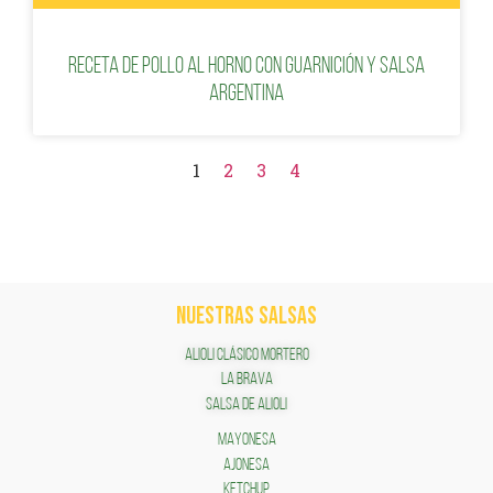
Receta de pollo al horno con guarnición y salsa
argentina
1
2
3
4
NUESTRAS SALSAS
ALIOLI CLÁSICO MORTERO
LA BRAVA
SALSA DE ALIOLI
MAYONESA
AJONESA
KETCHUP