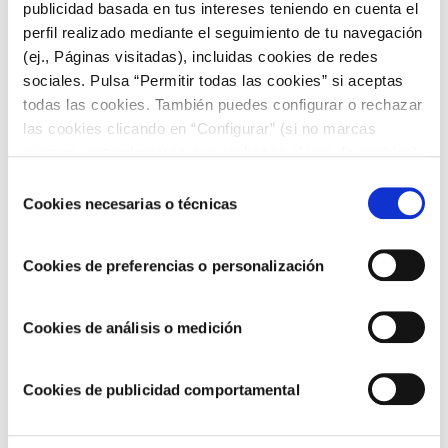
Noodles: con gambas, verduras o pollo y
publicidad basada en tus intereses teniendo en cuenta el
ajonesa Choví
perfil realizado mediante el seguimiento de tu navegación
(ej., Páginas visitadas), incluidas cookies de redes
sociales. Pulsa “Permitir todas las cookies” si aceptas
todas las cookies. También puedes configurar o rechazar
las cookies clicando en “Configurar” (si no marcas
ninguna, entenderemos que rechazas el uso de cookies)
u obtener más información en nuestra
POLÍTICA DE
Selección
COOKIES
.
Cookies necesarias o técnicas
de
consentimiento
Cookies de preferencias o personalización
ENTRANTES PARA NAVIDAD
Cookies de análisis o medición
Cookies de publicidad comportamental
Croquetas de pollo con salsa barbacoa