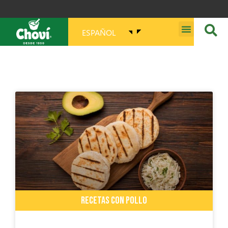
ESPAÑOL
MISIÓN, VISIÓN, PROPÓSITO Y VALORES
RECETAS CON POLLO