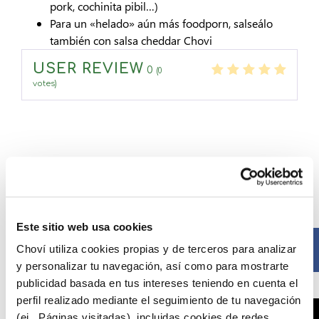
pork, cochinita pibil…)
Para un «helado» aún más foodporn, salseálo
también con salsa cheddar Chovi
USER REVIEW
0
(
0
votes)
Compártelo ahora
Este sitio web usa cookies
Facebook
Choví utiliza cookies propias y de terceros para analizar
y personalizar tu navegación, así como para mostrarte
publicidad basada en tus intereses teniendo en cuenta el
perfil realizado mediante el seguimiento de tu navegación
(ej., Páginas visitadas), incluidas cookies de redes