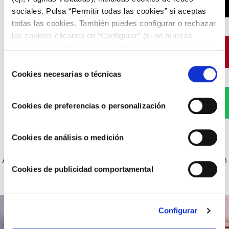
X
sociales. Pulsa “Permitir todas las cookies” si aceptas
todas las cookies. También puedes configurar o rechazar
las cookies clicando en “Configurar” (si no marcas
ninguna, entenderemos que rechazas el uso de cookies)
Pinterest
u obtener más información en nuestra
POLÍTICA DE
Selección
COOKIES
.
Cookies necesarias o técnicas
de
consentimiento
WhatsApp
Cookies de preferencias o personalización
Cookies de análisis o medición
Autor: Cocineros de Choví, expertos en recetas con
salsas para el disfrute.
Cookies de publicidad comportamental
Configurar