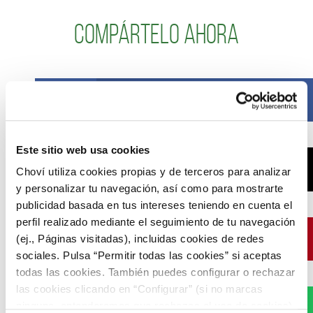
Compártelo ahora
Facebook
Este sitio web usa cookies
X
Choví utiliza cookies propias y de terceros para analizar
y personalizar tu navegación, así como para mostrarte
publicidad basada en tus intereses teniendo en cuenta el
perfil realizado mediante el seguimiento de tu navegación
Pinterest
(ej., Páginas visitadas), incluidas cookies de redes
sociales. Pulsa “Permitir todas las cookies” si aceptas
todas las cookies. También puedes configurar o rechazar
las cookies clicando en “Configurar” (si no marcas
WhatsApp
ninguna, entenderemos que rechazas el uso de cookies)