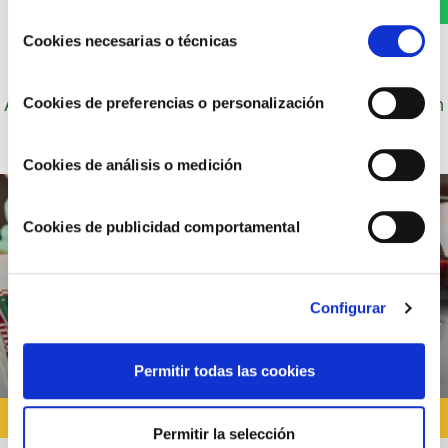
u obtener más información en nuestra
POLÍTICA DE
Selección
COOKIES
.
Cookies necesarias o técnicas
de
consentimiento
Autor: Cocineros de Choví, expertos en recetas con
Cookies de preferencias o personalización
salsas para el disfrute.
Cookies de análisis o medición
Cookies de publicidad comportamental
Configurar
Permitir todas las cookies
RECETAS CON CARNE
Permitir la selección