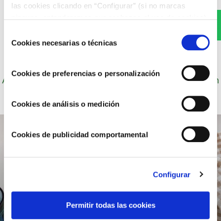
las cookies clicando en “Configurar” (si no marcas
ninguna, entenderemos que rechazas el uso de cookies)
WhatsApp
u obtener más información en nuestra
POLÍTICA DE
Selección
COOKIES
.
Cookies necesarias o técnicas
de
consentimiento
Cookies de preferencias o personalización
Autor: Cocineros de Choví, expertos en recetas con
salsas para el disfrute.
Cookies de análisis o medición
Cookies de publicidad comportamental
Configurar
Permitir todas las cookies