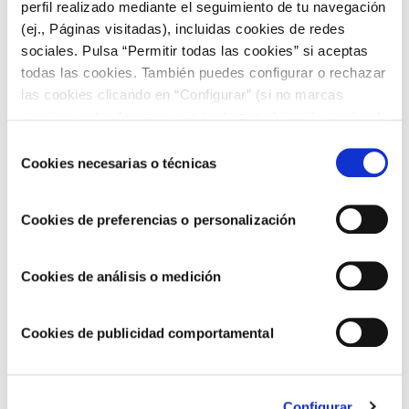
perfil realizado mediante el seguimiento de tu navegación
(ej., Páginas visitadas), incluidas cookies de redes
sociales. Pulsa “Permitir todas las cookies” si aceptas
todas las cookies. También puedes configurar o rechazar
las cookies clicando en “Configurar” (si no marcas
ninguna, entenderemos que rechazas el uso de cookies)
u obtener más información en nuestra
POLÍTICA DE
Selección
COOKIES
.
Cookies necesarias o técnicas
de
consentimiento
Cookies de preferencias o personalización
RECETAS AL HORNO
Cookies de análisis o medición
Conejo al ajillo con guarnición y alioli extra
Cookies de publicidad comportamental
suave
Configurar