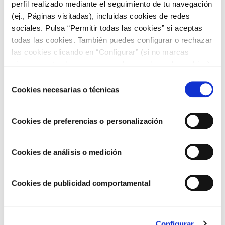
Receta de arroz meloso con gambas y alioli
perfil realizado mediante el seguimiento de tu navegación
artesano
(ej., Páginas visitadas), incluidas cookies de redes
sociales. Pulsa “Permitir todas las cookies” si aceptas
todas las cookies. También puedes configurar o rechazar
las cookies clicando en “Configurar” (si no marcas
ninguna, entenderemos que rechazas el uso de cookies)
u obtener más información en nuestra
POLÍTICA DE
Selección
COOKIES
.
Cookies necesarias o técnicas
de
consentimiento
Cookies de preferencias o personalización
Cookies de análisis o medición
RECETAS CON ALIOLI
Cookies de publicidad comportamental
Arroz negro con alioli de limón
Configurar