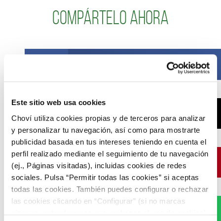
Compártelo ahora
Facebook
Este sitio web usa cookies
X
Choví utiliza cookies propias y de terceros para analizar
y personalizar tu navegación, así como para mostrarte
publicidad basada en tus intereses teniendo en cuenta el
perfil realizado mediante el seguimiento de tu navegación
Pinterest
(ej., Páginas visitadas), incluidas cookies de redes
sociales. Pulsa “Permitir todas las cookies” si aceptas
todas las cookies. También puedes configurar o rechazar
las cookies clicando en “Configurar” (si no marcas
WhatsApp
ninguna, entenderemos que rechazas el uso de cookies)