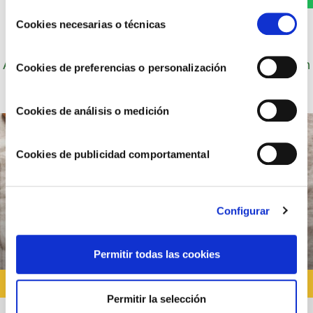
u obtener más información en nuestra
POLÍTICA DE
Selección
COOKIES
.
Cookies necesarias o técnicas
de
consentimiento
Autor: Cocineros de Choví, expertos en recetas con
Cookies de preferencias o personalización
salsas para el disfrute.
Cookies de análisis o medición
Cookies de publicidad comportamental
Configurar
Permitir todas las cookies
RECETAS CON SALSA YOGUR
Permitir la selección