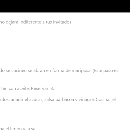
o dejará indiferente a tus invitados!
ndo se cocinen se abran en forma de mariposa. (Este paso es
tén con aceite. Reservar. 3.
ados, añadir el azúcar, salsa barbacoa y vinagre. Cocinar el
a el limón y la sal.