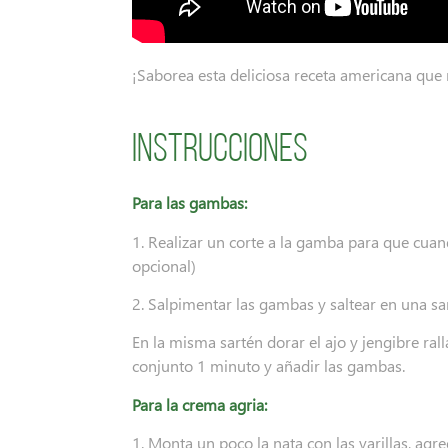
¡Saborea esta deliciosa receta americana que n
Instrucciones
Para las gambas:
1. Realizar un corte a la gamba para que cua
opcional)
2. Salpimentar las gambas y saltear en una sar
En la misma sartén dorar el ajo y jengibre rall
conjunto 1 minuto y añadir las gambas.
Para la crema agria:
1. Monta un poco la nata con las varillas, agreg