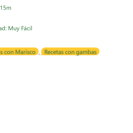
 15m
tad: Muy Fácil
s con Marisco
,
Recetas con gambas