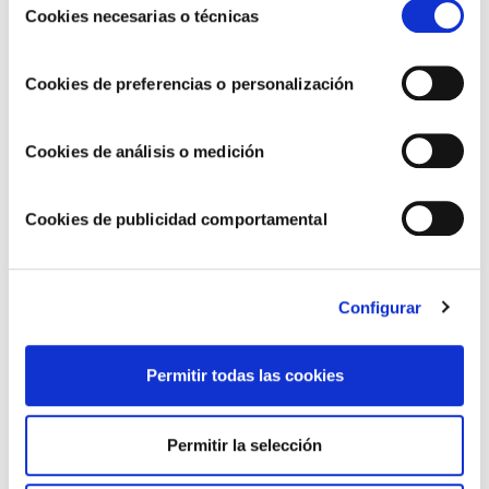
Tacos de bacalao con Allioli Choví
COOKIES
.
Cookies necesarias o técnicas
de
consentimiento
Cookies de preferencias o personalización
Cookies de análisis o medición
Cookies de publicidad comportamental
Configurar
RECETAS CON ALIOLI
Permitir todas las cookies
Tosta de huevos revueltos con aguacate y
Allioli Choví
Permitir la selección