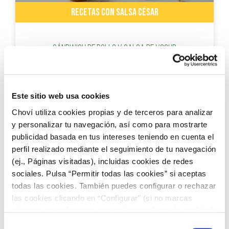
RECETAS CON SALSA CÉSAR
Sándwich de pollo y salsa de yogur
Este sitio web usa cookies
Choví utiliza cookies propias y de terceros para analizar
y personalizar tu navegación, así como para mostrarte
publicidad basada en tus intereses teniendo en cuenta el
perfil realizado mediante el seguimiento de tu navegación
(ej., Páginas visitadas), incluidas cookies de redes
sociales. Pulsa “Permitir todas las cookies” si aceptas
todas las cookies. También puedes configurar o rechazar
RECETAS CON ALIOLI
las cookies clicando en “Configurar” (si no marcas
ninguna, entenderemos que rechazas el uso de cookies)
u obtener más información en nuestra
POLÍTICA DE
Selección