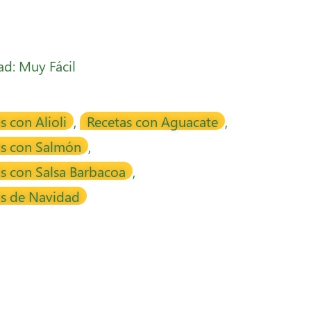
tad: Muy Fácil
s con Alioli
,
Recetas con Aguacate
,
as con Salmón
,
s con Salsa Barbacoa
,
as de Navidad