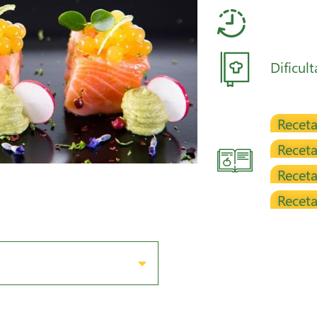
Dificul
Receta
Recet
Receta
Recet