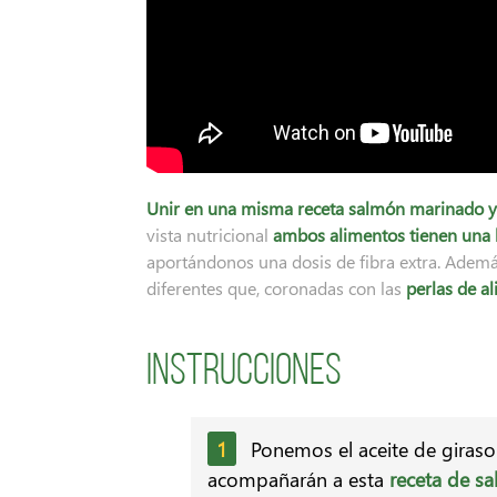
Unir en una misma receta salmón marinado y
vista nutricional
ambos alimentos tienen una
aportándonos una dosis de fibra extra. Ademá
diferentes que, coronadas con las
perlas de al
Instrucciones
Ponemos el aceite de girasol
acompañarán a esta
receta de s