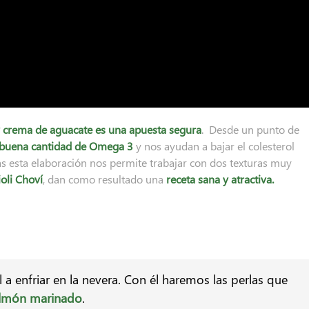
 crema de aguacate es una apuesta segura
. Desde un punto de
 buena cantidad de Omega 3
y nos ayudan a bajar el colesterol
s esta elaboración nos permite trabajar con dos texturas muy
ioli Choví
, dan como resultado una
receta sana y atractiva.
 a enfriar en la nevera. Con él haremos las perlas que
almón marinado
.