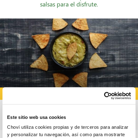
salsas para el disfrute.
RECETAS CON GUACAMOLE
Nachos con guacamole y pico de gallo
Este sitio web usa cookies
Choví utiliza cookies propias y de terceros para analizar
y personalizar tu navegación, así como para mostrarte