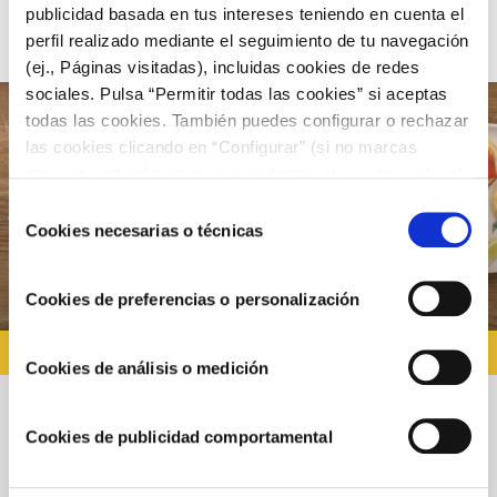
publicidad basada en tus intereses teniendo en cuenta el
perfil realizado mediante el seguimiento de tu navegación
(ej., Páginas visitadas), incluidas cookies de redes
sociales. Pulsa “Permitir todas las cookies” si aceptas
todas las cookies. También puedes configurar o rechazar
las cookies clicando en “Configurar” (si no marcas
ninguna, entenderemos que rechazas el uso de cookies)
u obtener más información en nuestra
POLÍTICA DE
Selección
COOKIES
.
Cookies necesarias o técnicas
de
consentimiento
Cookies de preferencias o personalización
RECETAS CON SALSA YOGUR
Cookies de análisis o medición
Blinis con Salsa de Yogur Choví y Salmón
Cookies de publicidad comportamental
Ahumando