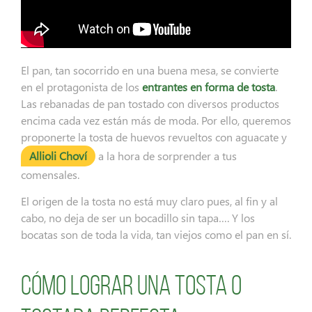
El pan, tan socorrido en una buena mesa, se convierte
en el protagonista de los
entrantes en forma de tosta
.
Las rebanadas de pan tostado con diversos productos
encima cada vez están más de moda. Por ello, queremos
proponerte la tosta de huevos revueltos con aguacate y
Allioli Choví
a la hora de sorprender a tus
comensales.
El origen de la tosta no está muy claro pues, al fin y al
cabo, no deja de ser un bocadillo sin tapa…. Y los
bocatas son de toda la vida, tan viejos como el pan en sí.
Cómo lograr una tosta o