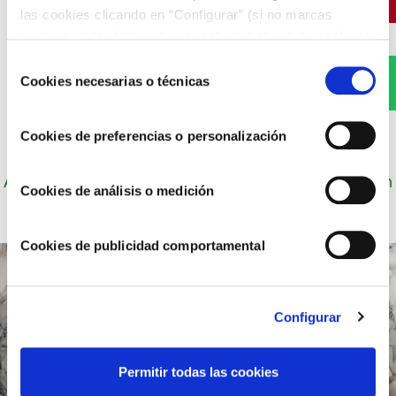
las cookies clicando en “Configurar” (si no marcas
ninguna, entenderemos que rechazas el uso de cookies)
u obtener más información en nuestra
POLÍTICA DE
Selección
COOKIES
.
WhatsApp
Cookies necesarias o técnicas
de
consentimiento
Cookies de preferencias o personalización
Autor: Cocineros de Choví, expertos en recetas con
Cookies de análisis o medición
salsas para el disfrute.
Cookies de publicidad comportamental
Configurar
Permitir todas las cookies