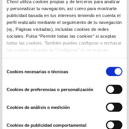
Choví utiliza cookies propias y de terceros para analizar
y personalizar tu navegación, así como para mostrarte
RECETAS CON POLLO
publicidad basada en tus intereses teniendo en cuenta el
perfil realizado mediante el seguimiento de tu navegación
(ej., Páginas visitadas), incluidas cookies de redes
Brochetas de pollo con verduras y salsa
sociales. Pulsa “Permitir todas las cookies” si aceptas
barbacoa
todas las cookies. También puedes configurar o rechazar
las cookies clicando en “Configurar” (si no marcas
ninguna, entenderemos que rechazas el uso de cookies)
u obtener más información en nuestra
POLÍTICA DE
Selección
COOKIES
.
Cookies necesarias o técnicas
de
consentimiento
Cookies de preferencias o personalización
Cookies de análisis o medición
ENTRANTES PARA NAVIDAD
Cookies de publicidad comportamental