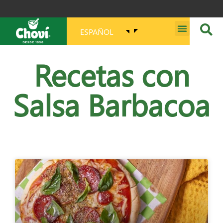
ESPAÑOL
MISIÓN, VISIÓN, PROPÓSITO Y VALORES
Recetas con
Salsa Barbacoa