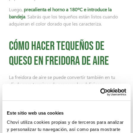
Luego,
precalienta el horno a 180ºC e introduce la
bandeja
. Sabrás que los tequeños están listos cuando
adquieran el color dorado que les caracteriza.
Cómo hacer tequeños de
queso en freidora de aire
La freidora de aire se puede convertir también en tu
aliada para terminar de preparar los deliciosos
tequeños con queso y servirlos con tu salsa favorita.
Tras la elaboración casera de los tequeños,
precalienta
la freidora a 180ºC – 200ºC
durante unos minutos.
Este sitio web usa cookies
Para evitar que no se peguen al cestillo,
puedes rociar
Choví utiliza cookies propias y de terceros para analizar
este con un poco de aceite en spray
. Luego, coloca los
y personalizar tu navegación, así como para mostrarte