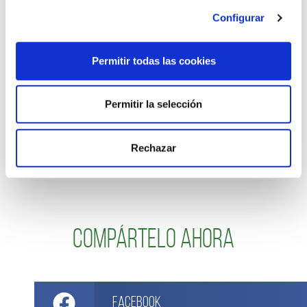
Por último, ten en cuenta que no solo la salsa barbacoa
es buena opción para acompañar a los tequeños de
Configurar
queso. También puedes probarlos con el
Guacamole de Choví Cheff
o, aquellos que seáis
Permitir todas las cookies
muy amantes del queso, atreveros con
nuestra salsa cheddar
.
Permitir la selección
USER REVIEW
0
(
0
votes)
Rechazar
Compártelo ahora
Facebook