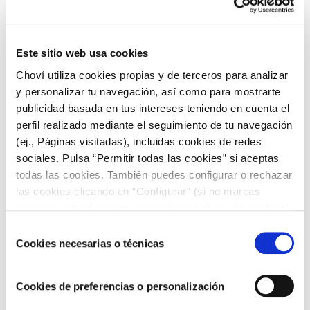
incluyen legumbres, cereales integrales, frutos secos y
semillas, vegetales de hojas verdes y productos
fortificados con hierro.
Calcio:
Las fuentes de
calcio
en una dieta
Este sitio web usa cookies
vegetariana incluyen productos lácteos (si se sigue
Choví utiliza cookies propias y de terceros para analizar
una dieta ovolactovegetariana), vegetales de hojas
y personalizar tu navegación, así como para mostrarte
verdes, frutos secos y semillas, y productos
publicidad basada en tus intereses teniendo en cuenta el
fortificados con calcio.
Vitamina B12:
La vitamina B12 se encuentra
perfil realizado mediante el seguimiento de tu navegación
principalmente en productos de origen animal, por lo
(ej., Páginas visitadas), incluidas cookies de redes
que las personas que siguen una dieta vegetariana
sociales. Pulsa “Permitir todas las cookies” si aceptas
pueden necesitar suplementos con vitamina B12.
todas las cookies. También puedes configurar o rechazar
Consejos para seguir una dieta
las cookies clicando en “Configurar” (si no marcas
ninguna, entenderemos que rechazas el uso de cookies)
vegetariana equilibrada
u obtener más información en nuestra
POLÍTICA DE
Selección
COOKIES
.
Cookies necesarias o técnicas
de
Para seguir una
dieta vegetariana equilibrada
, es importante
consentimiento
seguir estos consejos:
Cookies de preferencias o personalización
Planificar las comidas:
Planificar las comidas con
anticipación puede ayudar a asegurarse de obtener