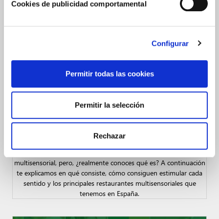
Cookies de publicidad comportamental
Configurar
Permitir todas las cookies
Permitir la selección
QUÉ ES EL CONCEPTO DE RESTAURANTE
MULTISENSORIAL: CARACTERÍSTICAS Y LISTADO
DE LOS MEJORES DE ESPAÑA
Rechazar
Seguro que has escuchado el concepto de restaurante
multisensorial, pero, ¿realmente conoces qué es? A continuación
te explicamos en qué consiste, cómo consiguen estimular cada
sentido y los principales restaurantes multisensoriales que
tenemos en España.