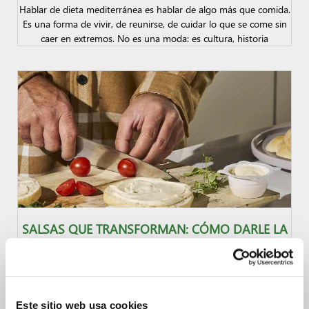
Hablar de dieta mediterránea es hablar de algo más que comida.
Es una forma de vivir, de reunirse, de cuidar lo que se come sin
caer en extremos. No es una moda: es cultura, historia
SALSAS QUE TRANSFORMAN: CÓMO DARLE LA
VUELTA A PLATOS ABURRIDOS CON UN SOLO
GESTO
Hay días en los que cocinar se siente como una obligación más.
Abres la nevera, ves lo de siempre, piensas en lo fácil: arroz,
Este sitio web usa cookies
verduras, algo a la plancha. Rápido, sano, pero sin alegría. Y