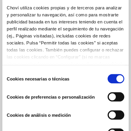
Choví utiliza cookies propias y de terceros para analizar
y personalizar tu navegación, así como para mostrarte
publicidad basada en tus intereses teniendo en cuenta el
perfil realizado mediante el seguimiento de tu navegación
(ej., Páginas visitadas), incluidas cookies de redes
sociales. Pulsa “Permitir todas las cookies” si aceptas
todas las cookies. También puedes configurar o rechazar
las cookies clicando en “Configurar” (si no marcas
ninguna, entenderemos que rechazas el uso de cookies)
u obtener más información en nuestra
POLÍTICA DE
Selección
COOKIES
.
Cookies necesarias o técnicas
BASES LEGALES CONCURSO “CHOVÍ X KAIKU
de
CAFFÈ LATTE”
consentimiento
1.- Compañía organizadora Las Compañías organizadoras KAIKU
Cookies de preferencias o personalización
CORPORACIÓN ALIMENTARIA, S.L, en adelante KAIKU, y
CHOVÍ, S.L, en adelante SALSAS CHOVÍ, tienen previsto realizar
un concurso que se desarrollará de conformidad con las
Cookies de análisis o medición
presentes bases. El