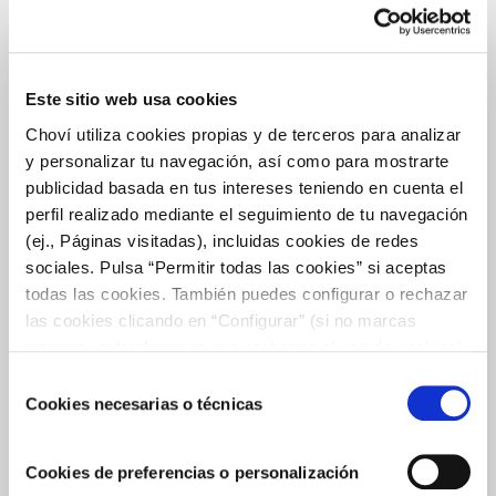
Este sitio web usa cookies
Choví utiliza cookies propias y de terceros para analizar
y personalizar tu navegación, así como para mostrarte
NO SOLO PARA NACHOS: IDEAS ORIGINALES
publicidad basada en tus intereses teniendo en cuenta el
PARA DISFRUTAR EL SALSEO DE CHOVÍ TODO EL
perfil realizado mediante el seguimiento de tu navegación
AÑO
(ej., Páginas visitadas), incluidas cookies de redes
Hay sabores que se asocian a un plan muy concreto: una peli a
sociales. Pulsa “Permitir todas las cookies” si aceptas
un cuenco de nachos y un dip al centro; un partido de fútbol a
todas las cookies. También puedes configurar o rechazar
unas patatas al horno y una buena salsa
las cookies clicando en “Configurar” (si no marcas
ninguna, entenderemos que rechazas el uso de cookies)
u obtener más información en nuestra
POLÍTICA DE
Selección
COOKIES
.
Cookies necesarias o técnicas
de
consentimiento
Cookies de preferencias o personalización