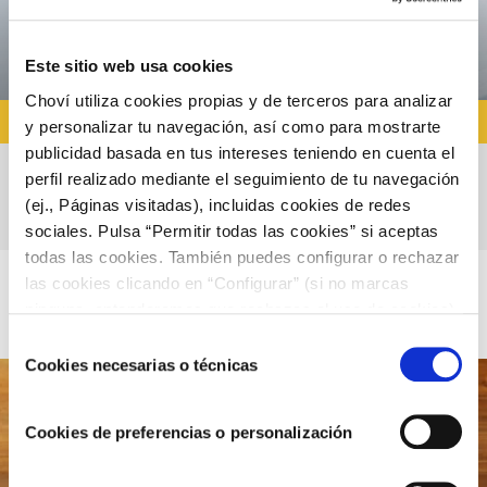
Este sitio web usa cookies
Choví utiliza cookies propias y de terceros para analizar
RECETAS PARA NOCHEVIEJA
y personalizar tu navegación, así como para mostrarte
publicidad basada en tus intereses teniendo en cuenta el
perfil realizado mediante el seguimiento de tu navegación
Receta de manitas de cerdo en salsa brava
(ej., Páginas visitadas), incluidas cookies de redes
sociales. Pulsa “Permitir todas las cookies” si aceptas
todas las cookies. También puedes configurar o rechazar
las cookies clicando en “Configurar” (si no marcas
ninguna, entenderemos que rechazas el uso de cookies)
u obtener más información en nuestra
POLÍTICA DE
Selección
COOKIES
.
Cookies necesarias o técnicas
de
consentimiento
Cookies de preferencias o personalización