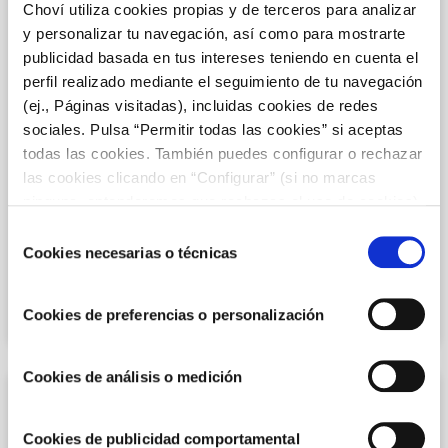
Choví utiliza cookies propias y de terceros para analizar
y personalizar tu navegación, así como para mostrarte
publicidad basada en tus intereses teniendo en cuenta el
perfil realizado mediante el seguimiento de tu navegación
(ej., Páginas visitadas), incluidas cookies de redes
sociales. Pulsa “Permitir todas las cookies” si aceptas
todas las cookies. También puedes configurar o rechazar
las cookies clicando en “Configurar” (si no marcas
ninguna, entenderemos que rechazas el uso de cookies)
RECETAS CON CARNE PICADA
u obtener más información en nuestra
POLÍTICA DE
Selección
COOKIES
.
Cookies necesarias o técnicas
de
Empanada de carne con salsa de tomate
consentimiento
natural
Cookies de preferencias o personalización
Cookies de análisis o medición
Cookies de publicidad comportamental