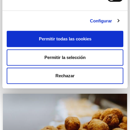
Configurar
Permitir todas las cookies
RECETAS AL HORNO
Permitir la selección
Zanahorias al horno con guacamole
cocinadas como un chef gourmet
Rechazar