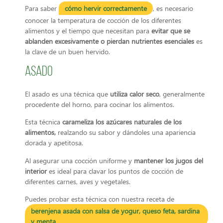
Para saber
cómo hervir correctamente
, es necesario
conocer la temperatura de cocción de los diferentes
alimentos y el tiempo que necesitan para
evitar que se
ablanden excesivamente o pierdan nutrientes esenciales
es
la clave de un buen hervido.
Asado
El asado es una técnica que
utiliza calor seco
, generalmente
procedente del horno, para cocinar los alimentos.
Esta técnica
carameliza los azúcares naturales de los
alimentos,
realzando su sabor y dándoles una apariencia
dorada y apetitosa.
Al asegurar una cocción uniforme y
mantener los jugos del
interior
es ideal para clavar los puntos de cocción de
diferentes carnes, aves y vegetales.
Puedes probar esta técnica con nuestra receta de
berenjena asada con salsa de yogur, queso feta, sardina
y menta