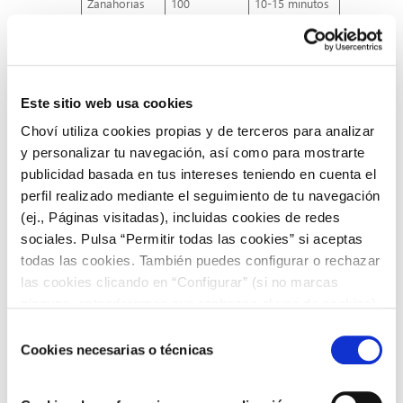
Zanahorias
100
10-15 minutos
Papas
100
20-25 minutos
(hervidas)
Papas (al
200
45-60 minutos
horno)
Este sitio web usa cookies
Arroz blanco
100
18-20 minutos
Choví utiliza cookies propias y de terceros para analizar
Pasta (al
100
8-12 minutos
y personalizar tu navegación, así como para mostrarte
dente)
publicidad basada en tus intereses teniendo en cuenta el
Lentejas
100
25-30 minutos
perfil realizado mediante el seguimiento de tu navegación
(ej., Páginas visitadas), incluidas cookies de redes
Garbanzos
100
1-1.5 horas
sociales. Pulsa “Permitir todas las cookies” si aceptas
Maíz en la
100
7-10 minutos
todas las cookies. También puedes configurar o rechazar
mazorca
las cookies clicando en “Configurar” (si no marcas
Huevos
100
9-12 minutos
ninguna, entenderemos que rechazas el uso de cookies)
(hervidos)
u obtener más información en nuestra
POLÍTICA DE
Selección
Espinacas
Vapor: 100
2-4 minutos
COOKIES
.
Cookies necesarias o técnicas
de
Judías verdes
Vapor: 100
5-7 minutos
consentimiento
Champiñones
100
5-7 minutos