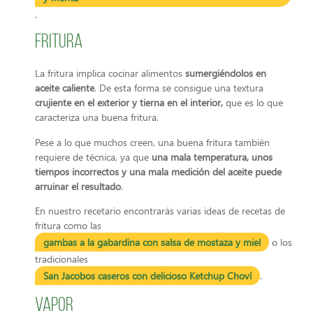
.
Fritura
La fritura implica cocinar alimentos
sumergiéndolos en
aceite caliente
. De esta forma se consigue una textura
crujiente en el exterior y tierna en el interior,
que es lo que
caracteriza una buena fritura.
Pese a lo que muchos creen, una buena fritura también
requiere de técnica, ya que
una mala temperatura, unos
tiempos incorrectos y una mala medición del aceite puede
arruinar el resultado
.
En nuestro recetario encontrarás varias ideas de recetas de
fritura como las
gambas a la gabardina con salsa de mostaza y miel
o los
tradicionales
San Jacobos caseros con delicioso Ketchup Choví
.
Vapor